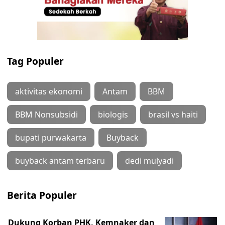
Tag Populer
aktivitas ekonomi
Antam
BBM
BBM Nonsubsidi
biologis
brasil vs haiti
bupati purwakarta
Buyback
buyback antam terbaru
dedi mulyadi
Berita Populer
Dukung Korban PHK, Kemnaker dan