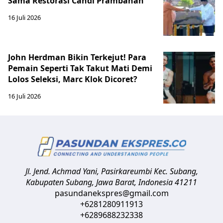
Sama Restorasi Candi Prambanan
16 Juli 2026
John Herdman Bikin Terkejut! Para
Pemain Seperti Tak Takut Mati Demi
Lolos Seleksi, Marc Klok Dicoret?
16 Juli 2026
Jl. Jend. Achmad Yani, Pasirkareumbi
Kec. Subang,
Kabupaten Subang, Jawa Barat
,
Indonesia
41211
pasundanekspres@gmail.com
+6281280911913
+6289688232338