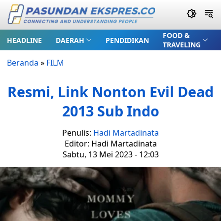
FOOD &
HEADLINE
DAERAH
PENDIDIKAN
TRAVELING
Beranda
»
FILM
Resmi, Link Nonton Evil Dead
2013 Sub Indo
Penulis:
Hadi Martadinata
Editor: Hadi Martadinata
Sabtu, 13 Mei 2023 - 12:03