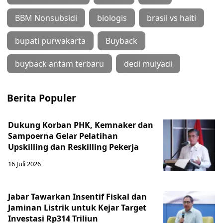
BBM Nonsubsidi
biologis
brasil vs haiti
bupati purwakarta
Buyback
buyback antam terbaru
dedi mulyadi
Berita Populer
Dukung Korban PHK, Kemnaker dan
Sampoerna Gelar Pelatihan
Upskilling dan Reskilling Pekerja
16 Juli 2026
Jabar Tawarkan Insentif Fiskal dan
Jaminan Listrik untuk Kejar Target
Investasi Rp314 Triliun