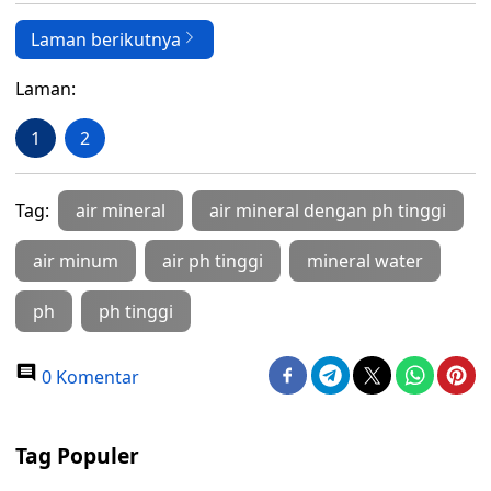
Laman berikutnya
Laman:
1
2
Tag:
air mineral
air mineral dengan ph tinggi
air minum
air ph tinggi
mineral water
ph
ph tinggi
0 Komentar
Tag Populer