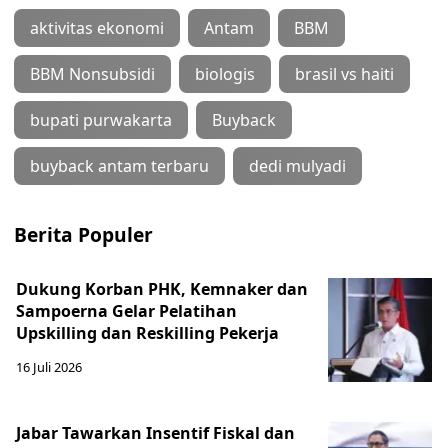
aktivitas ekonomi
Antam
BBM
BBM Nonsubsidi
biologis
brasil vs haiti
bupati purwakarta
Buyback
buyback antam terbaru
dedi mulyadi
Berita Populer
Dukung Korban PHK, Kemnaker dan
Sampoerna Gelar Pelatihan
Upskilling dan Reskilling Pekerja
16 Juli 2026
Jabar Tawarkan Insentif Fiskal dan