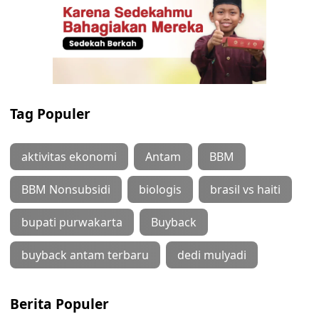
Tag Populer
aktivitas ekonomi
Antam
BBM
BBM Nonsubsidi
biologis
brasil vs haiti
bupati purwakarta
Buyback
buyback antam terbaru
dedi mulyadi
Berita Populer