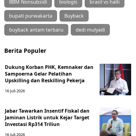
BBM Nonsubsidi
biologis
brasil vs haiti
bupati purwakarta
Buyback
buyback antam terbaru
dedi mulyadi
Berita Populer
Dukung Korban PHK, Kemnaker dan
Sampoerna Gelar Pelatihan
Upskilling dan Reskilling Pekerja
16 Juli 2026
Jabar Tawarkan Insentif Fiskal dan
Jaminan Listrik untuk Kejar Target
Investasi Rp314 Triliun
16 Juli 2026