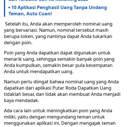
10 Aplikasi Penghasil Uang Tanpa Undang
Teman, Auto Cuan!
Setelah itu, Anda akan memperoleh nominal uang
yang bervariasi. Namun, nominal tersebut masih
berupa token, yang nantinya dapat Anda tukarkan
dengan poin.
Poin yang Anda dapatkan dapat digunakan untuk
menarik uang, sehingga semakin banyak poin yang
Anda kumpulkan, semakin besar pula kesempatan
Anda untuk mendapatkan uang.
Namun perlu diingat bahwa nominal uang yang Anda
dapatkan dari aplikasi Putar Roda Dapatkan Uang
tidaklah besar, dan tidak akan membuat Anda menjadi
kaya mendadak.
Ada cara lain untuk meningkatkan poin yang Anda
miliki, yaitu dengan mengundang teman untuk
menggunakan aplikasi ini. Dengan mengajak teman