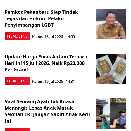
Pemkot Pekanbaru Siap Tindak
Tegas dan Hukum Pelaku
Penyimpangan LGBT
HEADLINE
Kamis, 16 Jul 2026 - 14:33
Update Harga Emas Antam Terbaru
Hari ini 15 Juli 2026, Naik Rp20.000
Per Gram!
HEADLINE
Kamis, 16 Jul 2026 - 14:31
Viral Seorang Ayah Tak Kuasa
Menangis Lepas Anak Masuk
Sekolah TK: Jangan Sakiti Anak Kecil
Ini