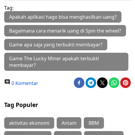
Tag:
Apakah aplikasi hago bisa menghasilkan uang?
Bagaimana cara menarik uang di Spin the wheel?
Game apa saja yang terbukti membayar?
Game The Lucky Miner apakah terbukti
membayar?
0 Komentar
Tag Populer
aktivitas ekonomi
Antam
BBM