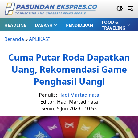
FOOD &
HEADLINE
DAERAH
PENDIDIKAN
TRAVELING
Beranda
»
APLIKASI
Cuma Putar Roda Dapatkan
Uang, Rekomendasi Game
Penghasil Uang!
Penulis:
Hadi Martadinata
Editor: Hadi Martadinata
Senin, 5 Jun 2023 - 10:53