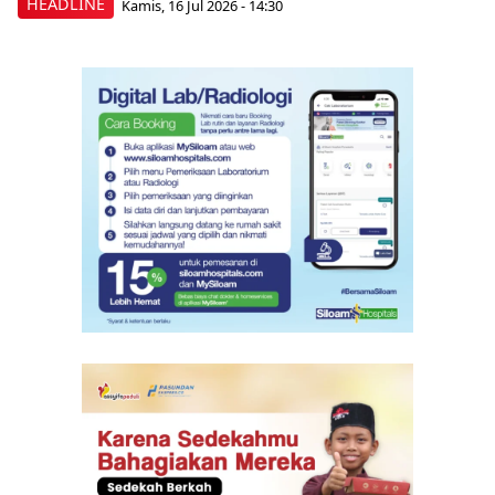
HEADLINE
Kamis, 16 Jul 2026 - 14:30