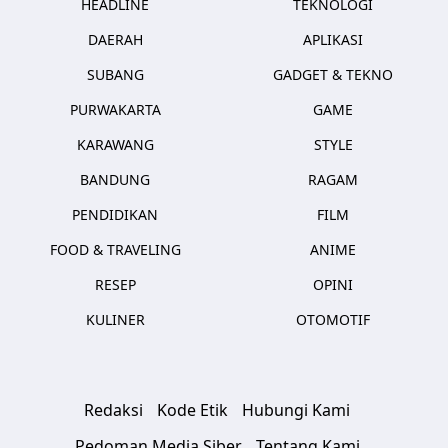
HEADLINE
TEKNOLOGI
DAERAH
APLIKASI
SUBANG
GADGET & TEKNO
PURWAKARTA
GAME
KARAWANG
STYLE
BANDUNG
RAGAM
PENDIDIKAN
FILM
FOOD & TRAVELING
ANIME
RESEP
OPINI
KULINER
OTOMOTIF
Redaksi
Kode Etik
Hubungi Kami
Pedoman Media Siber
Tentang Kami