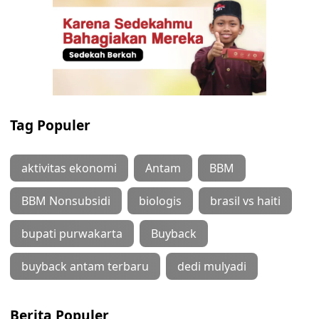
Tag Populer
aktivitas ekonomi
Antam
BBM
BBM Nonsubsidi
biologis
brasil vs haiti
bupati purwakarta
Buyback
buyback antam terbaru
dedi mulyadi
Berita Populer