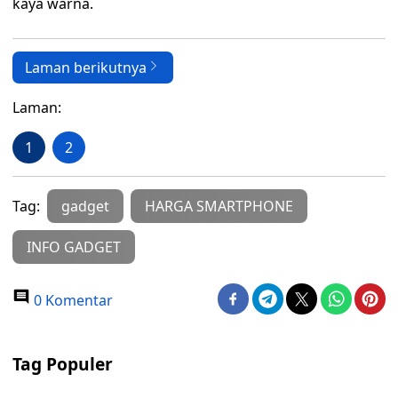
kaya warna.
Laman berikutnya
Laman:
1
2
Tag:
gadget
HARGA SMARTPHONE
INFO GADGET
0 Komentar
Tag Populer