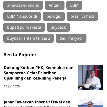
aktivitas ekonomi
Antam
BBM
BBM Nonsubsidi
biologis
brasil vs haiti
bupati purwakarta
Buyback
buyback antam terbaru
dedi mulyadi
Berita Populer
Dukung Korban PHK, Kemnaker dan
Sampoerna Gelar Pelatihan
Upskilling dan Reskilling Pekerja
16 Juli 2026
Jabar Tawarkan Insentif Fiskal dan