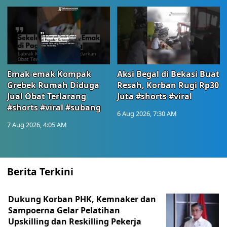
Emak-emak Kompak
Aksi Begal di Bekasi Buat
Grebek Rumah Diduga
Resah, Korban Rugi Rp30
Jual Obat Terlarang
Juta #shorts #viral
#shorts #viral #subang
6 Aug 2026, 7:30 AM
7 Aug 2026, 4:05 AM
Berita Terkini
Dukung Korban PHK, Kemnaker dan
Sampoerna Gelar Pelatihan
Upskilling dan Reskilling Pekerja