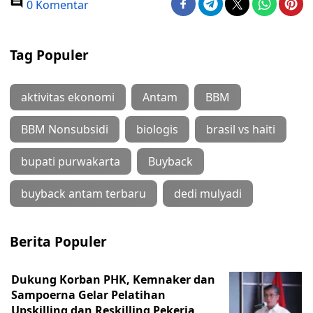
0 Komentar
Tag Populer
aktivitas ekonomi
Antam
BBM
BBM Nonsubsidi
biologis
brasil vs haiti
bupati purwakarta
Buyback
buyback antam terbaru
dedi mulyadi
Berita Populer
Dukung Korban PHK, Kemnaker dan
Sampoerna Gelar Pelatihan
Upskilling dan Reskilling Pekerja