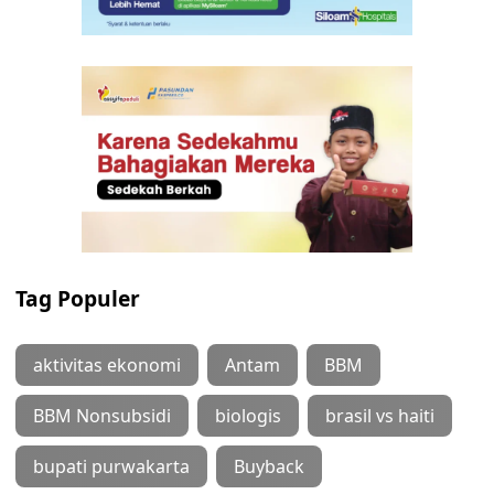
Tag Populer
aktivitas ekonomi
Antam
BBM
BBM Nonsubsidi
biologis
brasil vs haiti
bupati purwakarta
Buyback