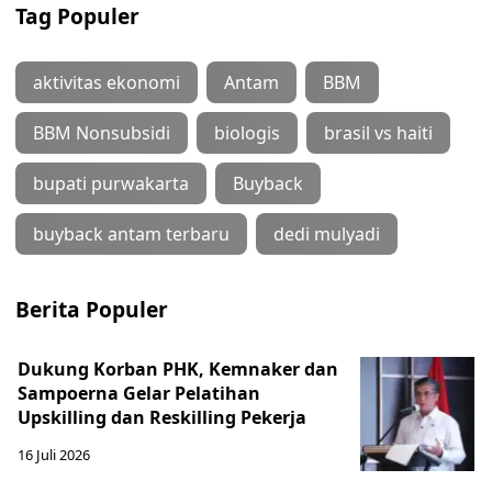
Tag Populer
aktivitas ekonomi
Antam
BBM
BBM Nonsubsidi
biologis
brasil vs haiti
bupati purwakarta
Buyback
buyback antam terbaru
dedi mulyadi
Berita Populer
Dukung Korban PHK, Kemnaker dan
Sampoerna Gelar Pelatihan
Upskilling dan Reskilling Pekerja
16 Juli 2026