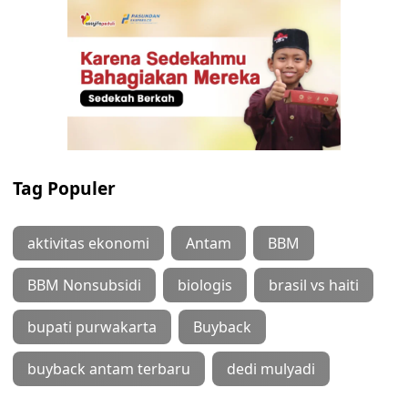
Tag Populer
aktivitas ekonomi
Antam
BBM
BBM Nonsubsidi
biologis
brasil vs haiti
bupati purwakarta
Buyback
buyback antam terbaru
dedi mulyadi