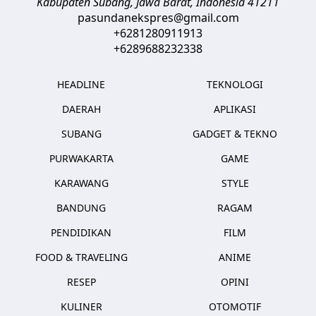
Kabupaten Subang, Jawa Barat
,
Indonesia
41211
pasundanekspres@gmail.com
+6281280911913
+6289688232338
HEADLINE
TEKNOLOGI
DAERAH
APLIKASI
SUBANG
GADGET & TEKNO
PURWAKARTA
GAME
KARAWANG
STYLE
BANDUNG
RAGAM
PENDIDIKAN
FILM
FOOD & TRAVELING
ANIME
RESEP
OPINI
KULINER
OTOMOTIF