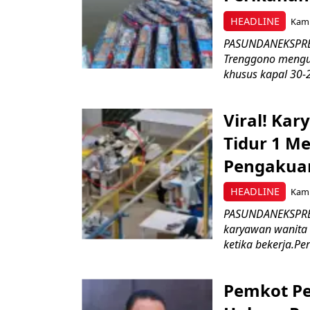
HEADLINE
Kami
PASUNDANEKSPRES
Trenggono meng
khusus kapal 30-2
Viral! Ka
Tidur 1 Me
Pengakua
HEADLINE
Kami
PASUNDANEKSPRES
karyawan wanita b
ketika bekerja.Pe
Pemkot Pe