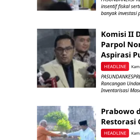
insentif fiskal s
banyak investasi 
Komisi II
Parpol No
Aspirasi P
HEADLINE
Kami
PASUNDANKESPRES
Rancangan Undan
Inventarisasi Mas
Prabowo d
Restorasi
HEADLINE
Kami