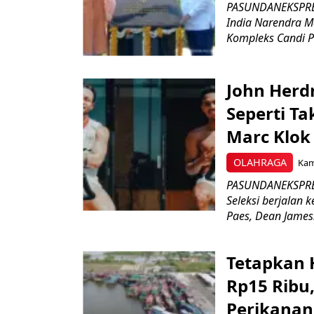
PASUNDANEKSPRES
India Narendra M
Kompleks Candi P
John Herd
Seperti Ta
Marc Klok 
OLAHRAGA
Kami
PASUNDANEKSPRES
Seleksi berjalan
Paes, Dean James.
Tetapkan 
Rp15 Ribu,
Perikanan