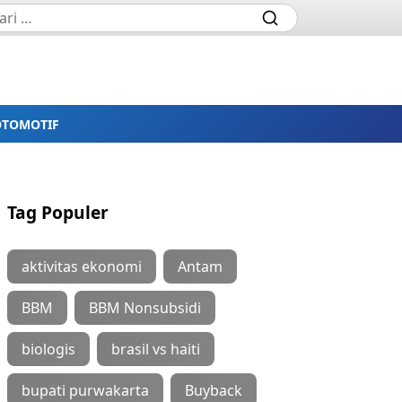
OTOMOTIF
Tag Populer
aktivitas ekonomi
Antam
BBM
BBM Nonsubsidi
biologis
brasil vs haiti
bupati purwakarta
Buyback