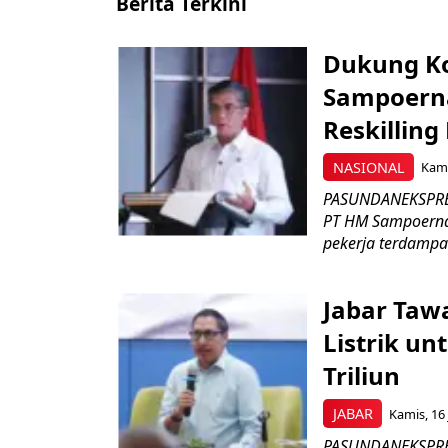
Berita Terkini
Dukung K
Sampoerna
Reskilling
NASIONAL
Kami
PASUNDANEKSPRES
PT HM Sampoerna
pekerja terdampa
Jabar Tawa
Listrik un
Triliun
JABAR
Kamis, 16 
PASUNDANEKSPRES