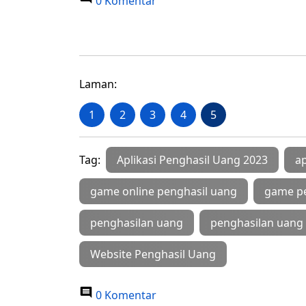
0 Komentar
Laman:
1
2
3
4
5
Tag:
Aplikasi Penghasil Uang 2023
ap
game online penghasil uang
game pe
penghasilan uang
penghasilan uang
Website Penghasil Uang
0 Komentar