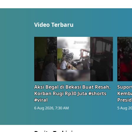
Video Terbaru
Aksi Begal di Bekasi Buat Resah,
Suport
Korban Rugi Rp30 Juta #shorts
Kemba
#viral
Presid
6 Aug 2026, 7:30 AM
5 Aug 20