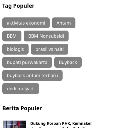
Tag Populer
aktivitas ekonomi
Antam
BBM
BBM Nonsubsidi
biologis
brasil vs haiti
bupati purwakarta
Buyback
buyback antam terbaru
dedi mulyadi
Berita Populer
Dukung Korban PHK, Kemnaker