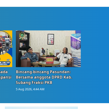
bada
Bincang-bincang Pasundan:
spansi
Bersama anggota DPRD Kab.
Subang Fraksi PKB
5 Aug 2026, 4:44 AM