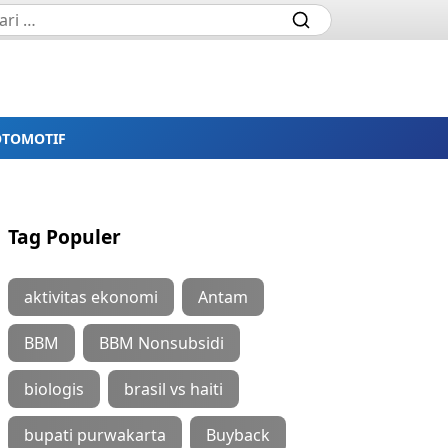
OTOMOTIF
Tag Populer
aktivitas ekonomi
Antam
BBM
BBM Nonsubsidi
biologis
brasil vs haiti
bupati purwakarta
Buyback