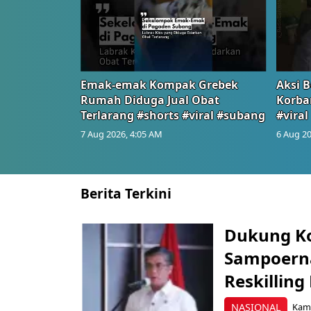
Emak-emak Kompak Grebek
Aksi B
Rumah Diduga Jual Obat
Korba
Terlarang #shorts #viral #subang
#viral
7 Aug 2026, 4:05 AM
6 Aug 20
Berita Terkini
Dukung K
Sampoerna
Reskilling
NASIONAL
Kami