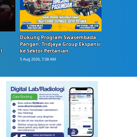
Dukung Program Swasembada
Pangan, Tridjaya Group Ekspansi
l
ke Sektor Pertanian
5 Aug 2026, 7:38 AM