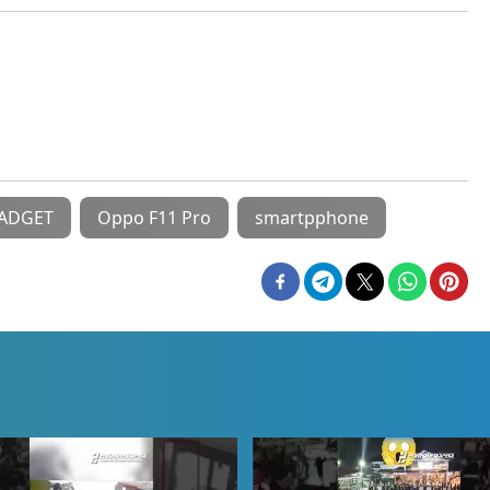
GADGET
Oppo F11 Pro
smartpphone