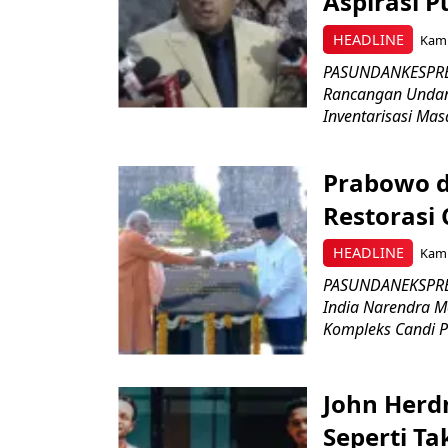
Aspirasi P
HEADLINE
Kami
PASUNDANKESPRES
Rancangan Undan
Inventarisasi Mas
Prabowo d
Restorasi
HEADLINE
Kami
PASUNDANEKSPRES
India Narendra M
Kompleks Candi P
John Herd
Seperti Ta