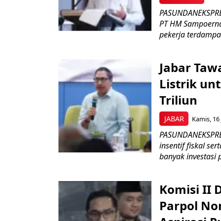
PASUNDANEKSPRES
PT HM Sampoerna
pekerja terdampa
Jabar Tawa
Listrik un
Triliun
JABAR
Kamis, 16 
PASUNDANEKSPRES
insentif fiskal s
banyak investasi 
Komisi II
Parpol No