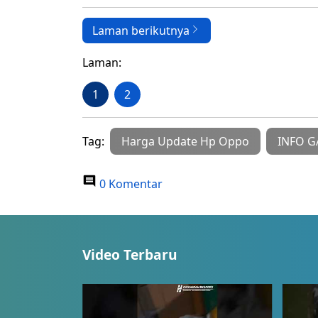
Laman berikutnya
Laman:
1
2
Tag:
Harga Update Hp Oppo
INFO 
0 Komentar
Video Terbaru