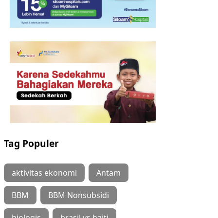
Tag Populer
aktivitas ekonomi
Antam
BBM
BBM Nonsubsidi
biologis
brasil vs haiti