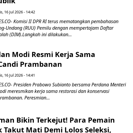
ublik
s, 16 Jul 2026 - 14:42
.CO- Komisi II DPR RI terus mematangkan pembahasan
g-Undang (RUU) Pemilu dengan mempertajam Daftar
alah (DIM).Langkah ini dilakukan...
an Modi Resmi Kerja Sama
 Candi Prambanan
s, 16 Jul 2026 - 14:41
.CO- Presiden Prabowo Subianto bersama Perdana Menteri
odi meresmikan kerja sama restorasi dan konservasi
rambanan. Peresmian...
man Bikin Terkejut! Para Pemain
k Takut Mati Demi Lolos Seleksi,