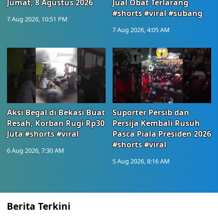
Jumat, 8 Agustus 2026
Jual Obat Terlarang
#shorts #viral #subang
7 Aug 2026, 10:51 PM
7 Aug 2026, 4:05 AM
Aksi Begal di Bekasi Buat
Suporter Persib dan
Resah, Korban Rugi Rp30
Persija Kembali Rusuh
Juta #shorts #viral
Pasca Piala Presiden 2026
#shorts #viral
6 Aug 2026, 7:30 AM
5 Aug 2026, 8:16 AM
Berita Terkini