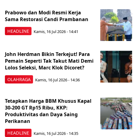
Prabowo dan Modi Resmi Kerja
Sama Restorasi Candi Prambanan
HEADLINE
Kamis, 16 Jul 2026 - 14:41
John Herdman Bikin Terkejut! Para
Pemain Seperti Tak Takut Mati Demi
Lolos Seleksi, Marc Klok Dicoret?
OLAHRAGA
Kamis, 16 Jul 2026 - 14:36
Tetapkan Harga BBM Khusus Kapal
30-200 GT Rp15 Ribu, KKP:
Produktivitas dan Daya Saing
Perikanan
HEADLINE
Kamis, 16 Jul 2026 - 14:35