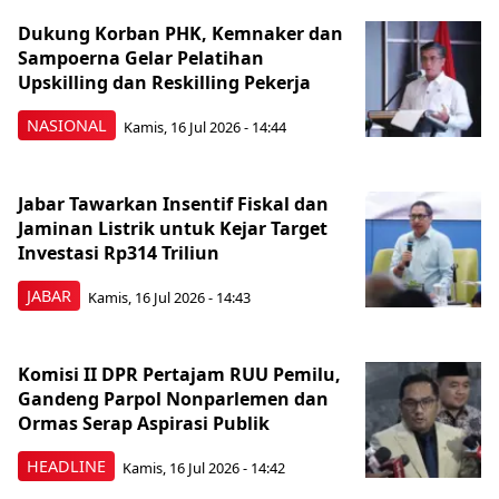
Dukung Korban PHK, Kemnaker dan
Sampoerna Gelar Pelatihan
Upskilling dan Reskilling Pekerja
NASIONAL
Kamis, 16 Jul 2026 - 14:44
Jabar Tawarkan Insentif Fiskal dan
Jaminan Listrik untuk Kejar Target
Investasi Rp314 Triliun
JABAR
Kamis, 16 Jul 2026 - 14:43
Komisi II DPR Pertajam RUU Pemilu,
Gandeng Parpol Nonparlemen dan
Ormas Serap Aspirasi Publik
HEADLINE
Kamis, 16 Jul 2026 - 14:42