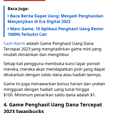
Baca Juga:
Baca Berita Dapat Uang: Menjadi Penghasilan
Menjanjikan di Era Digital 2023
Main Game, 10 Aplikasi Penghasil Uang Resmi
1000% Terbukti Cair
Cash Alarm
adalah Game Penghasil Uang Dana
Tercepat 2023 yang menghadirkan game mini yang
mudah dimainkan dan menghibur.
Setiap kali pengguna membuka kunci layar ponsel
mereka, mereka akan mendapatkan poin yang dapat
ditukarkan dengan saldo dana atau hadiah lainnya.
Game ini juga menawarkan bonus harian dan undian
mingguan dengan hadiah uang tunai hingga
$100. Minimum penarikan saldo dana adalah $1.
4. Game Penghasil Uang Dana Tercepat
2023 Swagbucks