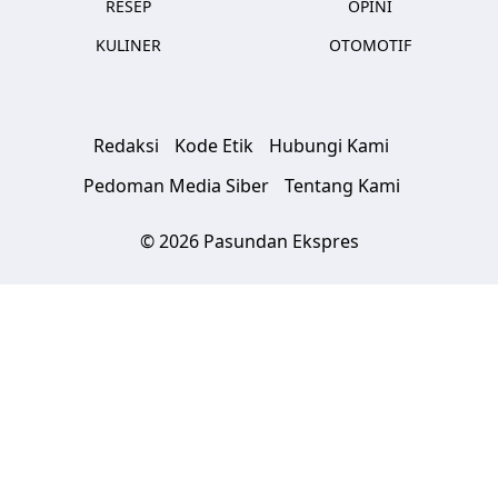
RESEP
OPINI
KULINER
OTOMOTIF
Redaksi
Kode Etik
Hubungi Kami
Pedoman Media Siber
Tentang Kami
© 2026 Pasundan Ekspres