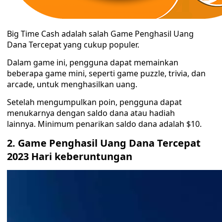
Big Time Cash adalah salah Game Penghasil Uang
Dana Tercepat yang cukup populer.
Dalam game ini, pengguna dapat memainkan
beberapa game mini, seperti game puzzle, trivia, dan
arcade, untuk menghasilkan uang.
Setelah mengumpulkan poin, pengguna dapat
menukarnya dengan saldo dana atau hadiah
lainnya. Minimum penarikan saldo dana adalah $10.
2. Game Penghasil Uang Dana Tercepat
2023 Hari keberuntungan