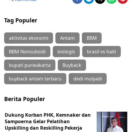
Tag Populer
aktivitas ekonomi
Antam
BBM
BBM Nonsubsidi
biologis
brasil vs haiti
bupati purwakarta
Buyback
buyback antam terbaru
dedi mulyadi
Berita Populer
Dukung Korban PHK, Kemnaker dan
Sampoerna Gelar Pelatihan
Upskilling dan Reskilling Pekerja