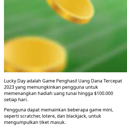
Lucky Day adalah Game Penghasil Uang Dana Tercepat
2023 yang memungkinkan pengguna untuk
memenangkan hadiah uang tunai hingga $100.000
setiap hari.
Pengguna dapat memainkan beberapa game mini,
seperti scratcher, lotere, dan blackjack, untuk
mengumpulkan tiket masuk.