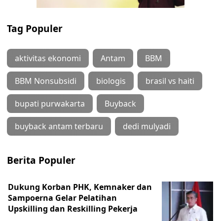
Tag Populer
aktivitas ekonomi
Antam
BBM
BBM Nonsubsidi
biologis
brasil vs haiti
bupati purwakarta
Buyback
buyback antam terbaru
dedi mulyadi
Berita Populer
Dukung Korban PHK, Kemnaker dan
Sampoerna Gelar Pelatihan
Upskilling dan Reskilling Pekerja