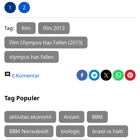
1
2
Tag:
film
film 2013
Film Olympus Has Fallen (2013)
olympus has fallen
0 Komentar
Tag Populer
aktivitas ekonomi
Antam
BBM
BBM Nonsubsidi
biologis
brasil vs haiti