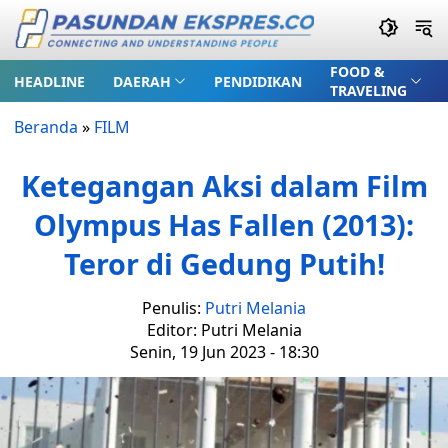
FOOD &
HEADLINE
DAERAH
PENDIDIKAN
TRAVELING
Beranda
»
FILM
Ketegangan Aksi dalam Film
Olympus Has Fallen (2013):
Teror di Gedung Putih!
Penulis:
Putri Melania
Editor: Putri Melania
Senin, 19 Jun 2023 - 18:30