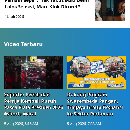
Pemain Seperti Tak Takut Mati Demi
Lolos Seleksi, Marc Klok Dicoret?
16 Juli 2026
Video Terbaru
Suporter Persib dan
Dukung Program
Persija Kembali Rusuh
Swasembada Pangan,
Pasca Piala Presiden 2026
Tridjaya Group Ekspansi
#shorts #viral
ke Sektor Pertanian
5 Aug 2026, 8:16 AM
5 Aug 2026, 7:38 AM