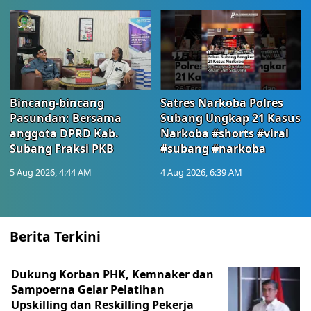
Bincang-bincang
Satres Narkoba Polres
Pasundan: Bersama
Subang Ungkap 21 Kasus
anggota DPRD Kab.
Narkoba #shorts #viral
Subang Fraksi PKB
#subang #narkoba
5 Aug 2026, 4:44 AM
4 Aug 2026, 6:39 AM
Berita Terkini
Dukung Korban PHK, Kemnaker dan
Sampoerna Gelar Pelatihan
Upskilling dan Reskilling Pekerja