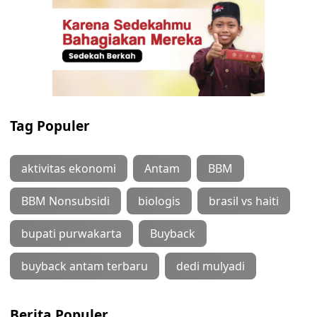
Tag Populer
aktivitas ekonomi
Antam
BBM
BBM Nonsubsidi
biologis
brasil vs haiti
bupati purwakarta
Buyback
buyback antam terbaru
dedi mulyadi
Berita Populer