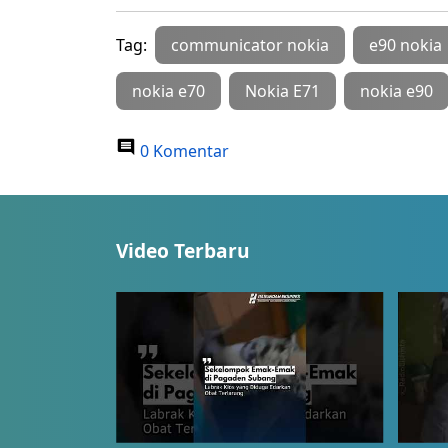
Tag:
communicator nokia
e90 nokia
nokia e70
Nokia E71
nokia e90
0 Komentar
Video Terbaru