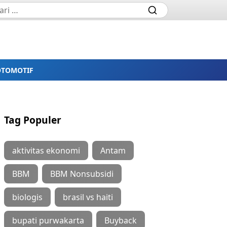
OTOMOTIF
Tag Populer
aktivitas ekonomi
Antam
BBM
BBM Nonsubsidi
biologis
brasil vs haiti
bupati purwakarta
Buyback