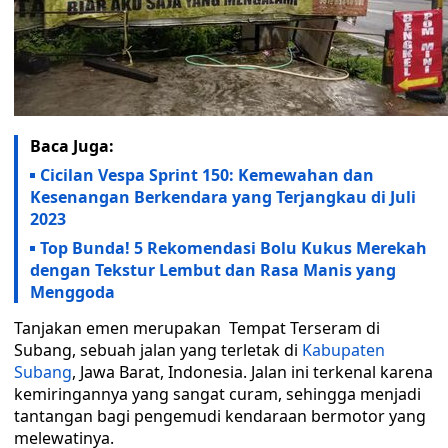
Baca Juga:
Cicilan Vespa Sprint 150: Kemewahan dan
Kesenangan Berkendara yang Terjangkau di Juli
2023
Top Bunda! 5 Rekomendasi Bolu Kukus Merekah
dengan Tekstur Lembut dan Rasa Manis yang
Menggoda
Tanjakan emen merupakan Tempat Terseram di
Subang, sebuah jalan yang terletak di
Kabupaten
Subang
, Jawa Barat, Indonesia. Jalan ini terkenal karena
kemiringannya yang sangat curam, sehingga menjadi
tantangan bagi pengemudi kendaraan bermotor yang
melewatinya.