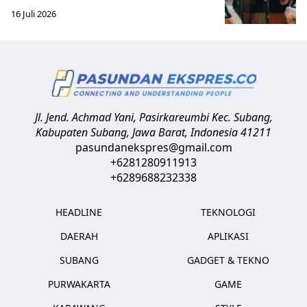
16 Juli 2026
Jl. Jend. Achmad Yani, Pasirkareumbi
Kec. Subang,
Kabupaten Subang, Jawa Barat
,
Indonesia
41211
pasundanekspres@gmail.com
+6281280911913
+6289688232338
HEADLINE
TEKNOLOGI
DAERAH
APLIKASI
SUBANG
GADGET & TEKNO
PURWAKARTA
GAME