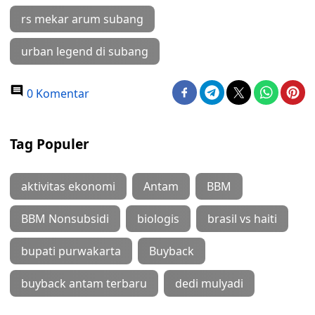
rs mekar arum subang
urban legend di subang
0 Komentar
Tag Populer
aktivitas ekonomi
Antam
BBM
BBM Nonsubsidi
biologis
brasil vs haiti
bupati purwakarta
Buyback
buyback antam terbaru
dedi mulyadi