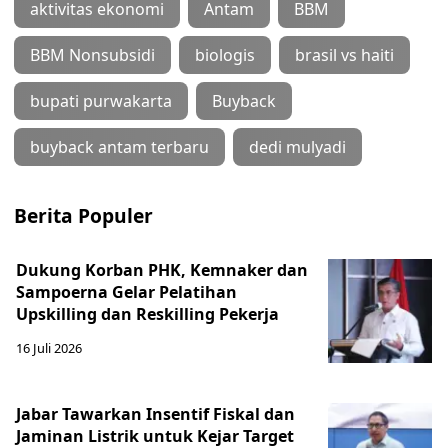
aktivitas ekonomi
Antam
BBM
BBM Nonsubsidi
biologis
brasil vs haiti
bupati purwakarta
Buyback
buyback antam terbaru
dedi mulyadi
Berita Populer
Dukung Korban PHK, Kemnaker dan
Sampoerna Gelar Pelatihan
Upskilling dan Reskilling Pekerja
16 Juli 2026
Jabar Tawarkan Insentif Fiskal dan
Jaminan Listrik untuk Kejar Target