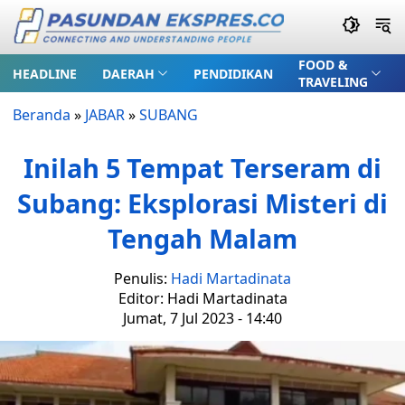
FOOD &
HEADLINE
DAERAH
PENDIDIKAN
TRAVELING
Beranda
»
JABAR
»
SUBANG
Inilah 5 Tempat Terseram di
Subang: Eksplorasi Misteri di
Tengah Malam
Penulis:
Hadi Martadinata
Editor: Hadi Martadinata
Jumat, 7 Jul 2023 - 14:40