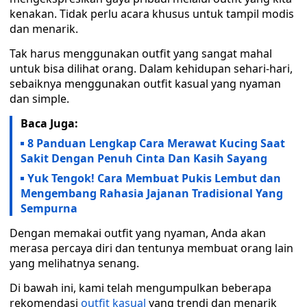
kenakan. Tidak perlu acara khusus untuk tampil modis
dan menarik.
Tak harus menggunakan outfit yang sangat mahal
untuk bisa dilihat orang. Dalam kehidupan sehari-hari,
sebaiknya menggunakan outfit kasual yang nyaman
dan simple.
Baca Juga:
8 Panduan Lengkap Cara Merawat Kucing Saat
Sakit Dengan Penuh Cinta Dan Kasih Sayang
Yuk Tengok! Cara Membuat Pukis Lembut dan
Mengembang Rahasia Jajanan Tradisional Yang
Sempurna
Dengan memakai outfit yang nyaman, Anda akan
merasa percaya diri dan tentunya membuat orang lain
yang melihatnya senang.
Di bawah ini, kami telah mengumpulkan beberapa
rekomendasi
outfit kasual
yang trendi dan menarik