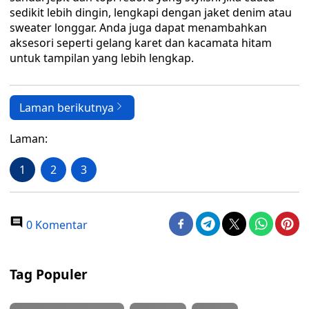
sedikit lebih dingin, lengkapi dengan jaket denim atau
sweater longgar. Anda juga dapat menambahkan
aksesori seperti gelang karet dan kacamata hitam
untuk tampilan yang lebih lengkap.
Laman berikutnya
Laman:
1
2
3
0 Komentar
Tag Populer