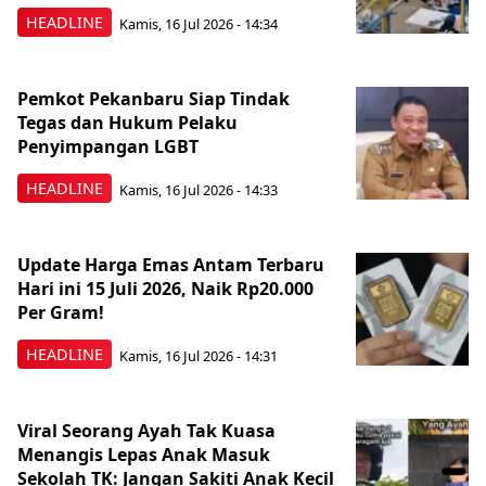
HEADLINE
Kamis, 16 Jul 2026 - 14:34
Pemkot Pekanbaru Siap Tindak
Tegas dan Hukum Pelaku
Penyimpangan LGBT
HEADLINE
Kamis, 16 Jul 2026 - 14:33
Update Harga Emas Antam Terbaru
Hari ini 15 Juli 2026, Naik Rp20.000
Per Gram!
HEADLINE
Kamis, 16 Jul 2026 - 14:31
Viral Seorang Ayah Tak Kuasa
Menangis Lepas Anak Masuk
Sekolah TK: Jangan Sakiti Anak Kecil