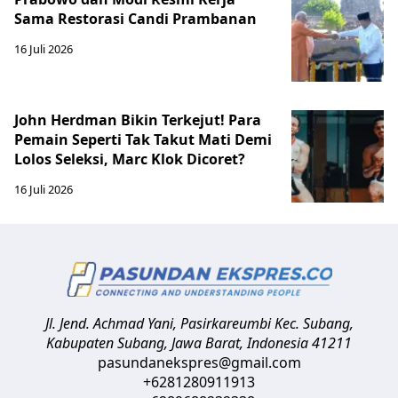
Sama Restorasi Candi Prambanan
16 Juli 2026
John Herdman Bikin Terkejut! Para
Pemain Seperti Tak Takut Mati Demi
Lolos Seleksi, Marc Klok Dicoret?
16 Juli 2026
Jl. Jend. Achmad Yani, Pasirkareumbi
Kec. Subang,
Kabupaten Subang, Jawa Barat
,
Indonesia
41211
pasundanekspres@gmail.com
+6281280911913