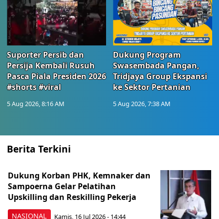
Suporter Persib dan
Dukung Program
Persija Kembali Rusuh
Swasembada Pangan,
Pasca Piala Presiden 2026
Tridjaya Group Ekspansi
#shorts #viral
ke Sektor Pertanian
5 Aug 2026, 8:16 AM
5 Aug 2026, 7:38 AM
Berita Terkini
Dukung Korban PHK, Kemnaker dan
Sampoerna Gelar Pelatihan
Upskilling dan Reskilling Pekerja
NASIONAL
Kamis, 16 Jul 2026 - 14:44