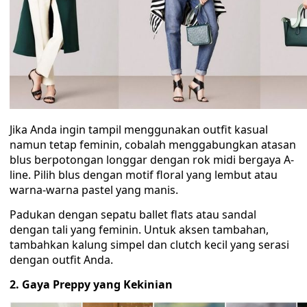
Jika Anda ingin tampil menggunakan outfit kasual
namun tetap feminin, cobalah menggabungkan atasan
blus berpotongan longgar dengan rok midi bergaya A-
line. Pilih blus dengan motif floral yang lembut atau
warna-warna pastel yang manis.
Padukan dengan sepatu ballet flats atau sandal
dengan tali yang feminin. Untuk aksen tambahan,
tambahkan kalung simpel dan clutch kecil yang serasi
dengan outfit Anda.
2. Gaya Preppy yang Kekinian