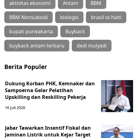
aktivitas ekonomi
Antam
BBM
BBM Nonsubsidi
biologis
brasil vs haiti
bupati purwakarta
Buyback
buyback antam terbaru
dedi mulyadi
Berita Populer
Dukung Korban PHK, Kemnaker dan
Sampoerna Gelar Pelatihan
Upskilling dan Reskilling Pekerja
16 Juli 2026
Jabar Tawarkan Insentif Fiskal dan
Jaminan Listrik untuk Kejar Target