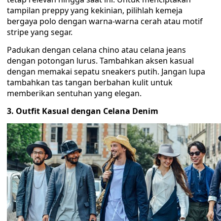
tampilan preppy yang kekinian, pilihlah kemeja
bergaya polo dengan warna-warna cerah atau motif
stripe yang segar.
Padukan dengan celana chino atau celana jeans
dengan potongan lurus. Tambahkan aksen kasual
dengan memakai sepatu sneakers putih. Jangan lupa
tambahkan tas tangan berbahan kulit untuk
memberikan sentuhan yang elegan.
3. Outfit Kasual dengan Celana Denim