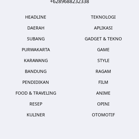
+6289688232338
HEADLINE
TEKNOLOGI
DAERAH
APLIKASI
SUBANG
GADGET & TEKNO
PURWAKARTA
GAME
KARAWANG
STYLE
BANDUNG
RAGAM
PENDIDIKAN
FILM
FOOD & TRAVELING
ANIME
RESEP
OPINI
KULINER
OTOMOTIF