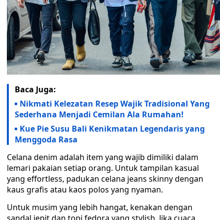
Baca Juga:
Nikmati Kelezatan Resep Wajik Tradisional Yang
Sederhana Menjadi Cemilan Ala Rumahan!
Kue Pie Susu Bali Kenikmatan Legendaris yang
Menggoda Rasa
Celana denim adalah item yang wajib dimiliki dalam
lemari pakaian setiap orang. Untuk tampilan kasual
yang effortless, padukan celana jeans skinny dengan
kaus grafis atau kaos polos yang nyaman.
Untuk musim yang lebih hangat, kenakan dengan
sandal jepit dan topi fedora yang stylish. Jika cuaca