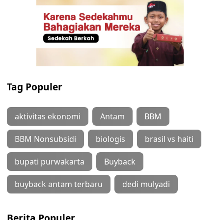
Tag Populer
aktivitas ekonomi
Antam
BBM
BBM Nonsubsidi
biologis
brasil vs haiti
bupati purwakarta
Buyback
buyback antam terbaru
dedi mulyadi
Berita Populer