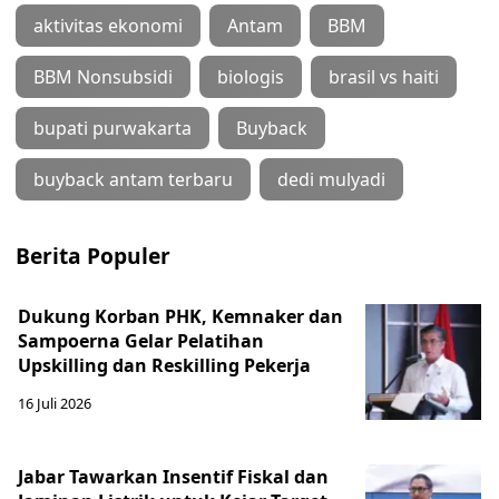
aktivitas ekonomi
Antam
BBM
BBM Nonsubsidi
biologis
brasil vs haiti
bupati purwakarta
Buyback
buyback antam terbaru
dedi mulyadi
Berita Populer
Dukung Korban PHK, Kemnaker dan
Sampoerna Gelar Pelatihan
Upskilling dan Reskilling Pekerja
16 Juli 2026
Jabar Tawarkan Insentif Fiskal dan