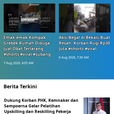
Emak-emak Kompak
Aksi Begal di Bekasi Buat
Grebek Rumah Diduga
Resah, Korban Rugi Rp30
Jual Obat Terlarang
Juta #shorts #viral
#shorts #viral #subang
6 Aug 2026, 7:30 AM
7 Aug 2026, 4:05 AM
Berita Terkini
Dukung Korban PHK, Kemnaker dan
Sampoerna Gelar Pelatihan
Upskilling dan Reskilling Pekerja