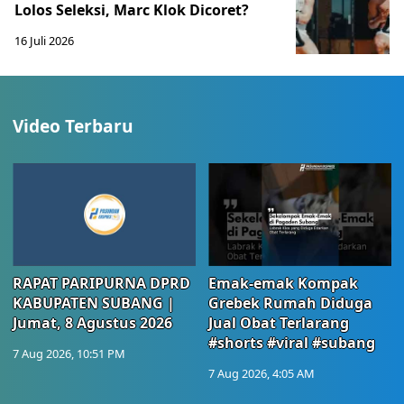
Lolos Seleksi, Marc Klok Dicoret?
16 Juli 2026
Video Terbaru
RAPAT PARIPURNA DPRD
Emak-emak Kompak
KABUPATEN SUBANG |
Grebek Rumah Diduga
Jumat, 8 Agustus 2026
Jual Obat Terlarang
#shorts #viral #subang
7 Aug 2026, 10:51 PM
7 Aug 2026, 4:05 AM