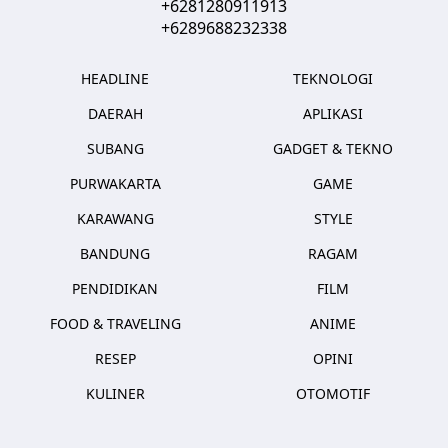
+6281280911913
+6289688232338
HEADLINE
TEKNOLOGI
DAERAH
APLIKASI
SUBANG
GADGET & TEKNO
PURWAKARTA
GAME
KARAWANG
STYLE
BANDUNG
RAGAM
PENDIDIKAN
FILM
FOOD & TRAVELING
ANIME
RESEP
OPINI
KULINER
OTOMOTIF