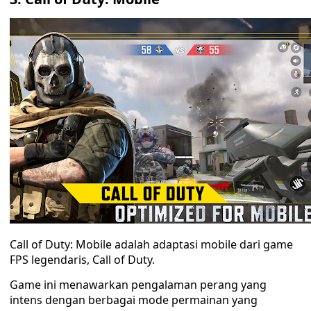
Call of Duty: Mobile adalah adaptasi mobile dari game
FPS legendaris, Call of Duty.
Game ini menawarkan pengalaman perang yang
intens dengan berbagai mode permainan yang