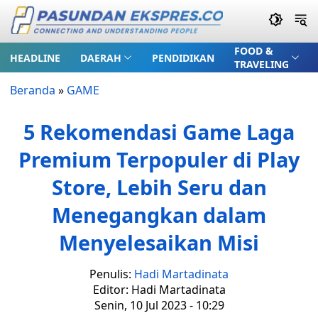
FOOD &
HEADLINE
DAERAH
PENDIDIKAN
TRAVELING
Beranda
»
GAME
5 Rekomendasi Game Laga
Premium Terpopuler di Play
Store, Lebih Seru dan
Menegangkan dalam
Menyelesaikan Misi
Penulis:
Hadi Martadinata
Editor: Hadi Martadinata
Senin, 10 Jul 2023 - 10:29