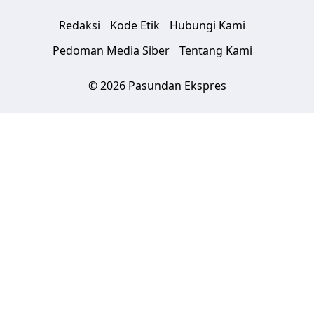
Redaksi
Kode Etik
Hubungi Kami
Pedoman Media Siber
Tentang Kami
© 2026 Pasundan Ekspres