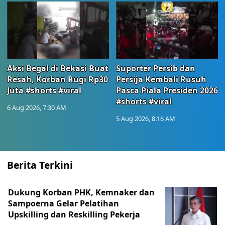
Aksi Begal di Bekasi Buat
Suporter Persib dan
Resah, Korban Rugi Rp30
Persija Kembali Rusuh
Juta #shorts #viral
Pasca Piala Presiden 2026
#shorts #viral
6 Aug 2026, 7:30 AM
5 Aug 2026, 8:16 AM
Berita Terkini
Dukung Korban PHK, Kemnaker dan
Sampoerna Gelar Pelatihan
Upskilling dan Reskilling Pekerja