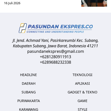
16 Juli 2026
Jl. Jend. Achmad Yani, Pasirkareumbi
Kec. Subang,
Kabupaten Subang, Jawa Barat
,
Indonesia
41211
pasundanekspres@gmail.com
+6281280911913
+6289688232338
HEADLINE
TEKNOLOGI
DAERAH
APLIKASI
SUBANG
GADGET & TEKNO
PURWAKARTA
GAME
KARAWANG
STYLE