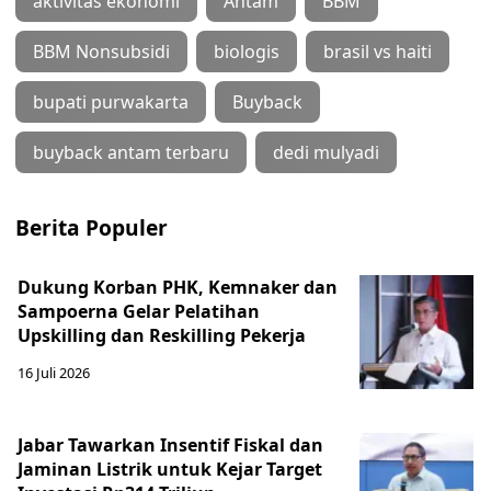
aktivitas ekonomi
Antam
BBM
BBM Nonsubsidi
biologis
brasil vs haiti
bupati purwakarta
Buyback
buyback antam terbaru
dedi mulyadi
Berita Populer
Dukung Korban PHK, Kemnaker dan
Sampoerna Gelar Pelatihan
Upskilling dan Reskilling Pekerja
16 Juli 2026
Jabar Tawarkan Insentif Fiskal dan
Jaminan Listrik untuk Kejar Target