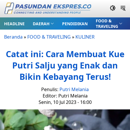
FOOD &
HEADLINE
DAERAH
PENDIDIKAN
TRAVELING
Beranda
»
FOOD & TRAVELING
»
KULINER
Catat ini: Cara Membuat Kue
Putri Salju yang Enak dan
Bikin Kebayang Terus!
Penulis:
Putri Melania
Editor: Putri Melania
Senin, 10 Jul 2023 - 16:00