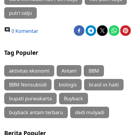
putri salju
0 Komentar
Tag Populer
aktivitas ekonomi
Antam
BBM
BBM Nonsubsidi
biologis
brasil vs haiti
bupati purwakarta
Buyback
buyback antam terbaru
dedi mulyadi
Berita Populer