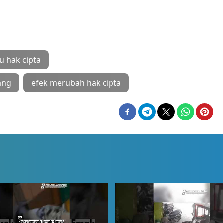
tu hak cipta
ang
efek merubah hak cipta