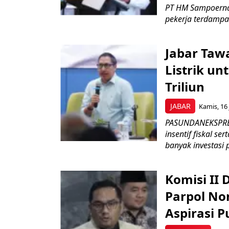
PT HM Sampoerna
pekerja terdampa
Jabar Tawa
Listrik un
Triliun
JABAR
Kamis, 16 
PASUNDANEKSPRES
insentif fiskal s
banyak investasi 
Komisi II
Parpol No
Aspirasi P