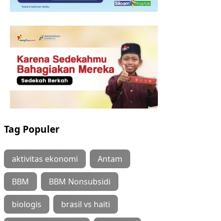
Tag Populer
aktivitas ekonomi
Antam
BBM
BBM Nonsubsidi
biologis
brasil vs haiti