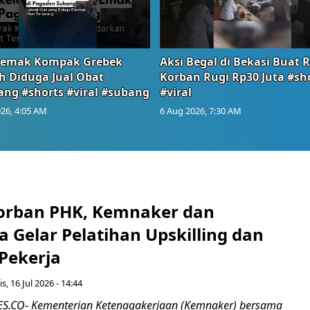
emak Kompak Grebek
Aksi Begal di Bekasi Buat 
 Diduga Jual Obat
Korban Rugi Rp30 Juta #sh
ang #shorts #viral #subang
#viral
26, 4:05 AM
6 Aug 2026, 7:30 AM
orban PHK, Kemnaker dan
 Gelar Pelatihan Upskilling dan
 Pekerja
s, 16 Jul 2026 - 14:44
.CO- Kementerian Ketenagakerjaan (Kemnaker) bersama