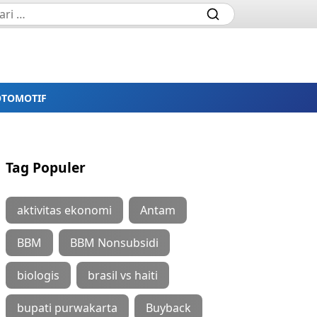
OTOMOTIF
Tag Populer
aktivitas ekonomi
Antam
BBM
BBM Nonsubsidi
biologis
brasil vs haiti
bupati purwakarta
Buyback