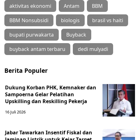
aktivitas ekonomi
Antam
BBM
BBM Nonsubsidi
biologis
brasil vs haiti
bupati purwakarta
Buyback
buyback antam terbaru
dedi mulyadi
Berita Populer
Dukung Korban PHK, Kemnaker dan
Sampoerna Gelar Pelatihan
Upskilling dan Reskilling Pekerja
16 Juli 2026
Jabar Tawarkan Insentif Fiskal dan
Jaminan Listrik untuk Kejar Target