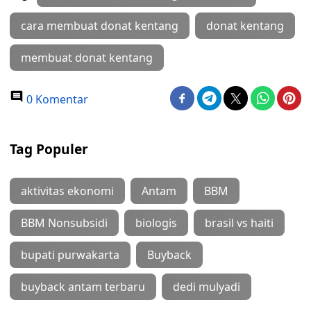
cara membuat donat kentang
donat kentang
membuat donat kentang
0 Komentar
Tag Populer
aktivitas ekonomi
Antam
BBM
BBM Nonsubsidi
biologis
brasil vs haiti
bupati purwakarta
Buyback
buyback antam terbaru
dedi mulyadi