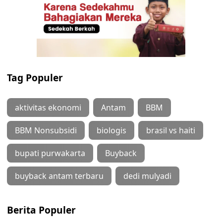
Tag Populer
aktivitas ekonomi
Antam
BBM
BBM Nonsubsidi
biologis
brasil vs haiti
bupati purwakarta
Buyback
buyback antam terbaru
dedi mulyadi
Berita Populer