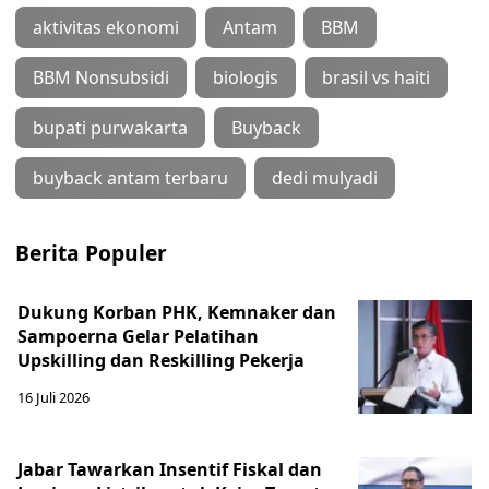
aktivitas ekonomi
Antam
BBM
BBM Nonsubsidi
biologis
brasil vs haiti
bupati purwakarta
Buyback
buyback antam terbaru
dedi mulyadi
Berita Populer
Dukung Korban PHK, Kemnaker dan
Sampoerna Gelar Pelatihan
Upskilling dan Reskilling Pekerja
16 Juli 2026
Jabar Tawarkan Insentif Fiskal dan