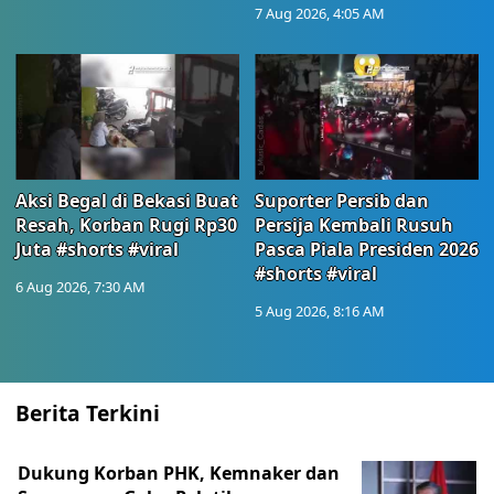
7 Aug 2026, 4:05 AM
Aksi Begal di Bekasi Buat
Suporter Persib dan
Resah, Korban Rugi Rp30
Persija Kembali Rusuh
Juta #shorts #viral
Pasca Piala Presiden 2026
#shorts #viral
6 Aug 2026, 7:30 AM
5 Aug 2026, 8:16 AM
Berita Terkini
Dukung Korban PHK, Kemnaker dan