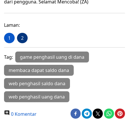
dari pengguna. Selamat Mencoba! (ZA)
Laman:
1
2
Tag:
game penghasil uang di dana
membaca dapat saldo dana
web penghasil saldo dana
web penghasil uang dana
0 Komentar