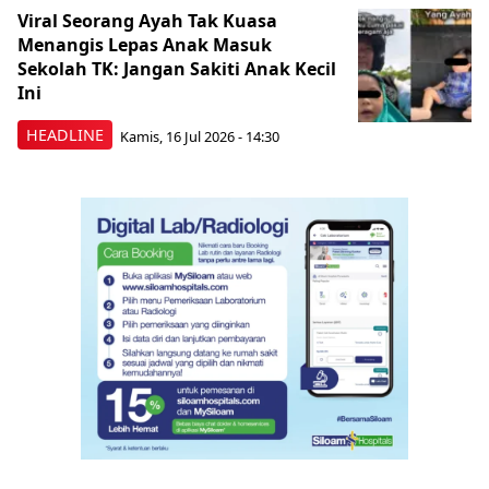
Viral Seorang Ayah Tak Kuasa
Menangis Lepas Anak Masuk
Sekolah TK: Jangan Sakiti Anak Kecil
Ini
HEADLINE
Kamis, 16 Jul 2026 - 14:30