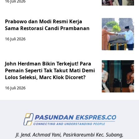
16 Juli 2026
Prabowo dan Modi Resmi Kerja
Sama Restorasi Candi Prambanan
16 Juli 2026
John Herdman Bikin Terkejut! Para
Pemain Seperti Tak Takut Mati Demi
Lolos Seleksi, Marc Klok Dicoret?
16 Juli 2026
Jl. Jend. Achmad Yani, Pasirkareumbi
Kec. Subang,