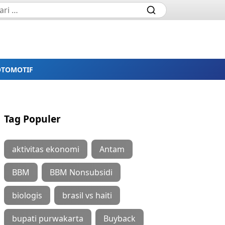
OTOMOTIF
Tag Populer
aktivitas ekonomi
Antam
BBM
BBM Nonsubsidi
biologis
brasil vs haiti
bupati purwakarta
Buyback