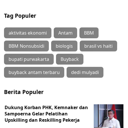
Tag Populer
aktivitas ekonomi
Antam
BBM
BBM Nonsubsidi
biologis
brasil vs haiti
bupati purwakarta
Buyback
buyback antam terbaru
dedi mulyadi
Berita Populer
Dukung Korban PHK, Kemnaker dan
Sampoerna Gelar Pelatihan
Upskilling dan Reskilling Pekerja