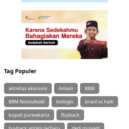
Tag Populer
aktivitas ekonomi
Antam
BBM
BBM Nonsubsidi
biologis
brasil vs haiti
bupati purwakarta
Buyback
buyback antam terbaru
dedi mulyadi