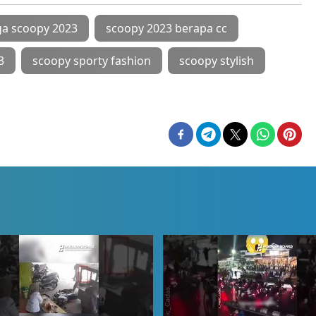
ga scoopy 2023
scoopy 2023 berapa cc
3
scoopy sporty fashion
scoopy stylish