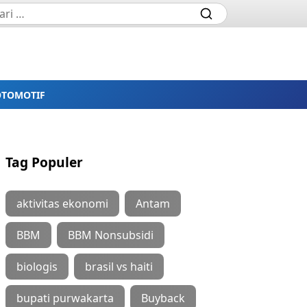
OTOMOTIF
Tag Populer
aktivitas ekonomi
Antam
BBM
BBM Nonsubsidi
biologis
brasil vs haiti
bupati purwakarta
Buyback