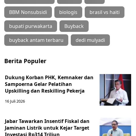
BBM Nonsubsidi
biologis
brasil vs haiti
bupati purwakarta
Buyback
buyback antam terbaru
dedi mulyadi
Berita Populer
Dukung Korban PHK, Kemnaker dan
Sampoerna Gelar Pelatihan
Upskilling dan Reskilling Pekerja
16 Juli 2026
Jabar Tawarkan Insentif Fiskal dan
Jaminan Listrik untuk Kejar Target
Investasi Rp314 Triliun