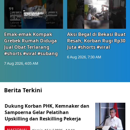
Emak-emak Kompak
Aksi Begal di Bekasi Buat
Grebek Rumah Diduga
Resah, Korban Rugi Rp30
Jual Obat Terlarang
Juta #shorts #viral
#shorts #viral #subang
6 Aug 2026, 7:30 AM
7 Aug 2026, 4:05 AM
Berita Terkini
Dukung Korban PHK, Kemnaker dan
Sampoerna Gelar Pelatihan
Upskilling dan Reskilling Pekerja
NASIONAL