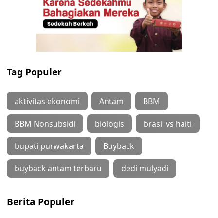
Tag Populer
aktivitas ekonomi
Antam
BBM
BBM Nonsubsidi
biologis
brasil vs haiti
bupati purwakarta
Buyback
buyback antam terbaru
dedi mulyadi
Berita Populer