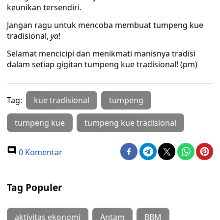
keunikan tersendiri.
Jangan ragu untuk mencoba membuat tumpeng kue
tradisional,
ya
!
Selamat mencicipi dan menikmati manisnya tradisi
dalam setiap gigitan tumpeng kue tradisional! (pm)
Tag:
kue tradisional
tumpeng
tumpeng kue
tumpeng kue tradisional
0 Komentar
Tag Populer
aktivitas ekonomi
Antam
BBM