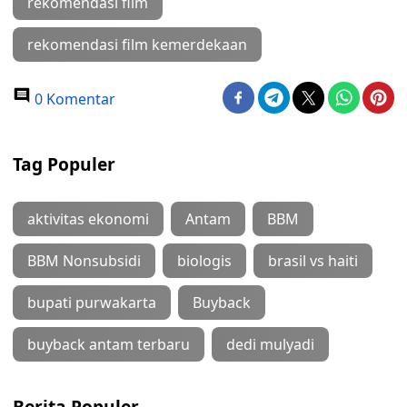
rekomendasi film
rekomendasi film kemerdekaan
0 Komentar
Tag Populer
aktivitas ekonomi
Antam
BBM
BBM Nonsubsidi
biologis
brasil vs haiti
bupati purwakarta
Buyback
buyback antam terbaru
dedi mulyadi
Berita Populer