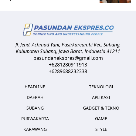
Jl. Jend. Achmad Yani, Pasirkareumbi
Kec. Subang,
Kabupaten Subang, Jawa Barat
,
Indonesia
41211
pasundanekspres@gmail.com
+6281280911913
+6289688232338
HEADLINE
TEKNOLOGI
DAERAH
APLIKASI
SUBANG
GADGET & TEKNO
PURWAKARTA
GAME
KARAWANG
STYLE