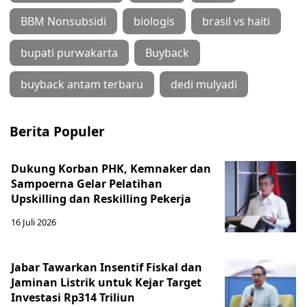
BBM Nonsubsidi
biologis
brasil vs haiti
bupati purwakarta
Buyback
buyback antam terbaru
dedi mulyadi
Berita Populer
Dukung Korban PHK, Kemnaker dan
Sampoerna Gelar Pelatihan
Upskilling dan Reskilling Pekerja
16 Juli 2026
Jabar Tawarkan Insentif Fiskal dan
Jaminan Listrik untuk Kejar Target
Investasi Rp314 Triliun