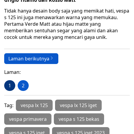
Grigio Titanio dan Rosso Matt
Tidak hanya desain body saja yang memikat hati, vespa
s 125 ini juga menawarkan warna yang memukau.
Pertama Verde Matt atau hijau matte yang
memberikan sentuhan segar yang alami dan akan
cocok untuk mereka yang mencari gaya unik.
Laman berikutnya
Laman:
1
2
Tag:
vespa lx 125
vespa lx 125 iget
vespa primavera
vespa s 125 bekas
vespa s 125 iget
vespa s 125 iget 2023