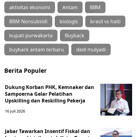
aktivitas ekonomi
Antam
BBM
BBM Nonsubsidi
biologis
brasil vs haiti
bupati purwakarta
Buyback
buyback antam terbaru
dedi mulyadi
Berita Populer
Dukung Korban PHK, Kemnaker dan
Sampoerna Gelar Pelatihan
Upskilling dan Reskilling Pekerja
16 Juli 2026
Jabar Tawarkan Insentif Fiskal dan