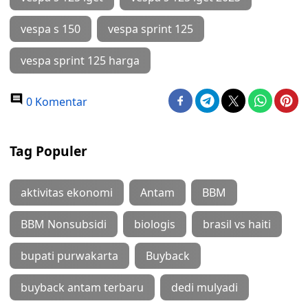
vespa s 150
vespa sprint 125
vespa sprint 125 harga
0 Komentar
Tag Populer
aktivitas ekonomi
Antam
BBM
BBM Nonsubsidi
biologis
brasil vs haiti
bupati purwakarta
Buyback
buyback antam terbaru
dedi mulyadi