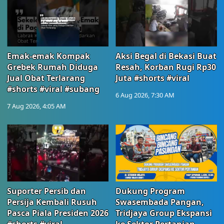
Emak-emak Kompak
Aksi Begal di Bekasi Buat
Grebek Rumah Diduga
Resah, Korban Rugi Rp30
Jual Obat Terlarang
Juta #shorts #viral
#shorts #viral #subang
6 Aug 2026, 7:30 AM
7 Aug 2026, 4:05 AM
Suporter Persib dan
Dukung Program
Persija Kembali Rusuh
Swasembada Pangan,
Pasca Piala Presiden 2026
Tridjaya Group Ekspansi