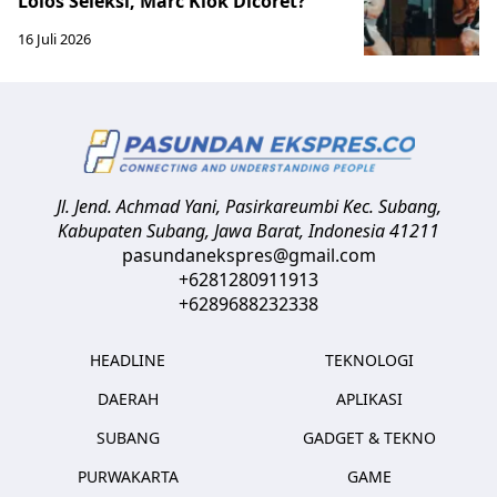
Lolos Seleksi, Marc Klok Dicoret?
16 Juli 2026
Jl. Jend. Achmad Yani, Pasirkareumbi
Kec. Subang,
Kabupaten Subang, Jawa Barat
,
Indonesia
41211
pasundanekspres@gmail.com
+6281280911913
+6289688232338
HEADLINE
TEKNOLOGI
DAERAH
APLIKASI
SUBANG
GADGET & TEKNO
PURWAKARTA
GAME