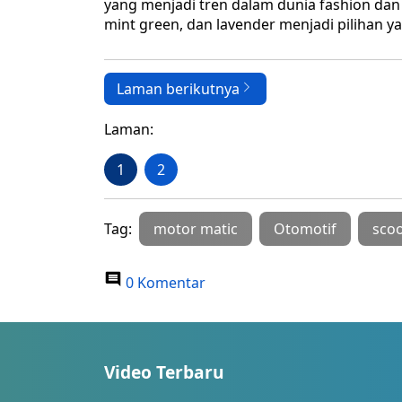
yang menjadi tren dalam dunia fashion dan d
mint green, dan lavender menjadi pilihan y
Laman berikutnya
Laman:
1
2
Tag:
motor matic
Otomotif
scoo
0 Komentar
Video Terbaru