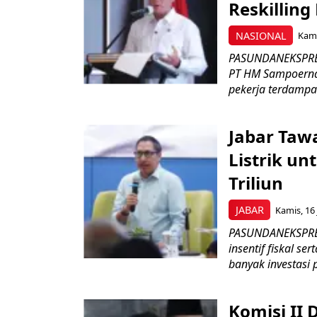
Reskilling
NASIONAL
Kami
PASUNDANEKSPRES
PT HM Sampoerna
pekerja terdampa
Jabar Tawa
Listrik un
Triliun
JABAR
Kamis, 16 
PASUNDANEKSPRES
insentif fiskal s
banyak investasi 
Komisi II