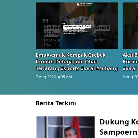
Emak-emak Kompak Grebek
Aksi B
Rumah Diduga Jual Obat
Korba
Terlarang #shorts #viral #subang
#viral
7 Aug 2026, 4:05 AM
6 Aug 20
Berita Terkini
Dukung K
Sampoerna