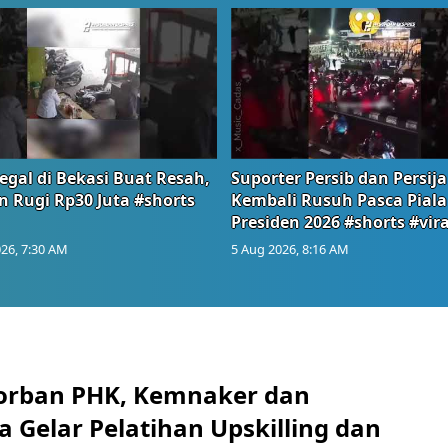
egal di Bekasi Buat Resah,
Suporter Persib dan Persija
n Rugi Rp30 Juta #shorts
Kembali Rusuh Pasca Piala
Presiden 2026 #shorts #vira
26, 7:30 AM
5 Aug 2026, 8:16 AM
orban PHK, Kemnaker dan
 Gelar Pelatihan Upskilling dan