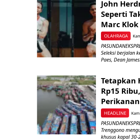
John Herd
Seperti Ta
Marc Klok 
OLAHRAGA
Kami
PASUNDANEKSPRES
Seleksi berjalan
Paes, Dean James.
Tetapkan 
Rp15 Ribu,
Perikanan
HEADLINE
Kami
PASUNDANEKSPRES
Trenggono meng
khusus kapal 30-2