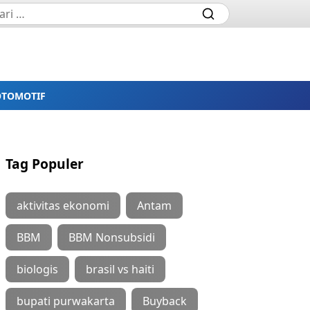
OTOMOTIF
Tag Populer
aktivitas ekonomi
Antam
BBM
BBM Nonsubsidi
biologis
brasil vs haiti
bupati purwakarta
Buyback