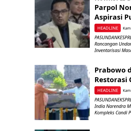
Parpol No
Aspirasi P
HEADLINE
Kami
PASUNDANKESPRES
Rancangan Undan
Inventarisasi Mas
Prabowo d
Restorasi
HEADLINE
Kami
PASUNDANEKSPRES
India Narendra M
Kompleks Candi P