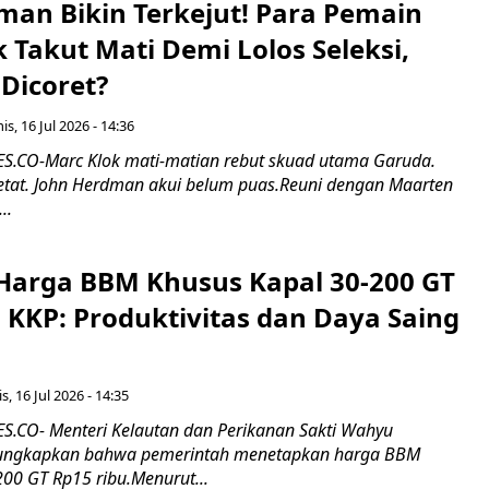
man Bikin Terkejut! Para Pemain
k Takut Mati Demi Lolos Seleksi,
Dicoret?
s, 16 Jul 2026 - 14:36
.CO-Marc Klok mati-matian rebut skuad utama Garuda.
 ketat. John Herdman akui belum puas.Reuni dengan Maarten
..
Harga BBM Khusus Kapal 30-200 GT
 KKP: Produktivitas dan Daya Saing
s, 16 Jul 2026 - 14:35
.CO- Menteri Kelautan dan Perikanan Sakti Wahyu
ungkapkan bahwa pemerintah menetapkan harga BBM
00 GT Rp15 ribu.Menurut...