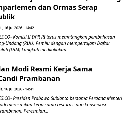
nparlemen dan Ormas Serap
ublik
s, 16 Jul 2026 - 14:42
.CO- Komisi II DPR RI terus mematangkan pembahasan
g-Undang (RUU) Pemilu dengan mempertajam Daftar
alah (DIM).Langkah ini dilakukan...
an Modi Resmi Kerja Sama
 Candi Prambanan
s, 16 Jul 2026 - 14:41
.CO- Presiden Prabowo Subianto bersama Perdana Menteri
odi meresmikan kerja sama restorasi dan konservasi
rambanan. Peresmian...