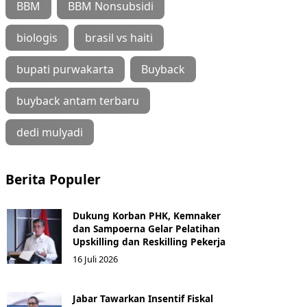
BBM
BBM Nonsubsidi
biologis
brasil vs haiti
bupati purwakarta
Buyback
buyback antam terbaru
dedi mulyadi
Berita Populer
Dukung Korban PHK, Kemnaker
dan Sampoerna Gelar Pelatihan
Upskilling dan Reskilling Pekerja
16 Juli 2026
Jabar Tawarkan Insentif Fiskal