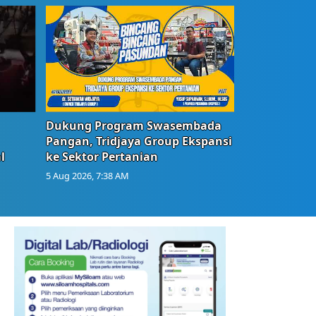
Dukung Program Swasembada
Pangan, Tridjaya Group Ekspansi
l
ke Sektor Pertanian
5 Aug 2026, 7:38 AM