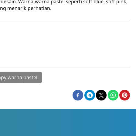
esain. Warna-warna pastel seperti soft blue, soft pink,
ang menarik perhatian.
py warna pastel