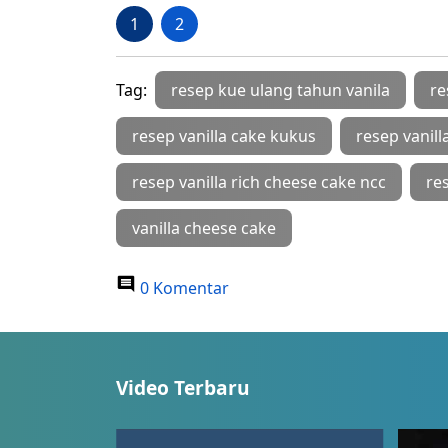
1
2
Tag:
resep kue ulang tahun vanila
re
resep vanilla cake kukus
resep vanil
resep vanilla rich cheese cake ncc
re
vanilla cheese cake
0 Komentar
Video Terbaru