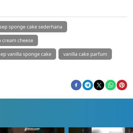
sep sponge cake sederhana
la cream cheese
sep vanilla sponge cake
vanilla cake parfum