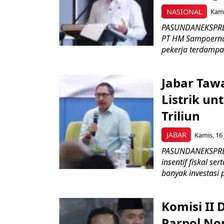
NASIONAL
Kami
PASUNDANEKSPRES
PT HM Sampoerna
pekerja terdampa
Jabar Tawa
Listrik un
Triliun
JABAR
Kamis, 16 
PASUNDANEKSPRES
insentif fiskal s
banyak investasi 
Komisi II
Parpol No