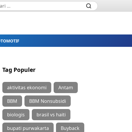
OTOMOTIF
Tag Populer
aktivitas ekonomi
Antam
BBM
BBM Nonsubsidi
biologis
brasil vs haiti
bupati purwakarta
Buyback