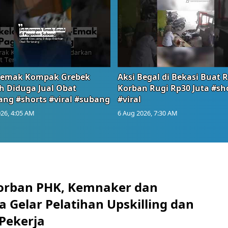
emak Kompak Grebek
Aksi Begal di Bekasi Buat 
 Diduga Jual Obat
Korban Rugi Rp30 Juta #sh
ang #shorts #viral #subang
#viral
26, 4:05 AM
6 Aug 2026, 7:30 AM
orban PHK, Kemnaker dan
 Gelar Pelatihan Upskilling dan
 Pekerja