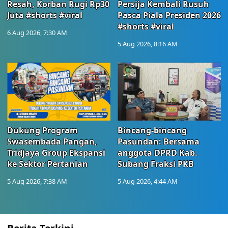
Resah, Korban Rugi Rp30
Persija Kembali Rusuh
Juta #shorts #viral
Pasca Piala Presiden 2026
#shorts #viral
6 Aug 2026, 7:30 AM
5 Aug 2026, 8:16 AM
Dukung Program
Bincang-bincang
Swasembada Pangan,
Pasundan: Bersama
Tridjaya Group Ekspansi
anggota DPRD Kab.
ke Sektor Pertanian
Subang Fraksi PKB
5 Aug 2026, 7:38 AM
5 Aug 2026, 4:44 AM