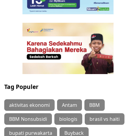
Tag Populer
aktivitas ekonomi
Antam
BBM
BBM Nonsubsidi
biologis
brasil vs haiti
bupati purwakarta
Buyback