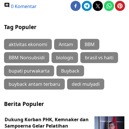
0 Komentar
Tag Populer
aktivitas ekonomi
Antam
BBM
BBM Nonsubsidi
biologis
brasil vs haiti
bupati purwakarta
Buyback
buyback antam terbaru
dedi mulyadi
Berita Populer
Dukung Korban PHK, Kemnaker dan
Sampoerna Gelar Pelatihan