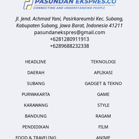
Jl. Jend. Achmad Yani, Pasirkareumbi
Kec. Subang,
Kabupaten Subang, Jawa Barat
,
Indonesia
41211
pasundanekspres@gmail.com
+6281280911913
+6289688232338
HEADLINE
TEKNOLOGI
DAERAH
APLIKASI
SUBANG
GADGET & TEKNO
PURWAKARTA
GAME
KARAWANG
STYLE
BANDUNG
RAGAM
PENDIDIKAN
FILM
FOOD & TRAVELING
ANIME