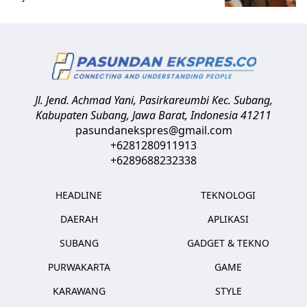
Jl. Jend. Achmad Yani, Pasirkareumbi
Kec. Subang,
Kabupaten Subang, Jawa Barat
,
Indonesia
41211
pasundanekspres@gmail.com
+6281280911913
+6289688232338
HEADLINE
TEKNOLOGI
DAERAH
APLIKASI
SUBANG
GADGET & TEKNO
PURWAKARTA
GAME
KARAWANG
STYLE