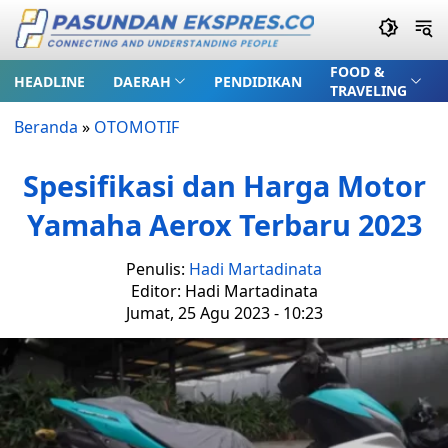
FOOD &
HEADLINE
DAERAH
PENDIDIKAN
TRAVELING
Beranda
»
OTOMOTIF
Spesifikasi dan Harga Motor
Yamaha Aerox Terbaru 2023
Penulis:
Hadi Martadinata
Editor: Hadi Martadinata
Jumat, 25 Agu 2023 - 10:23