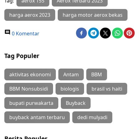
Tag:
aerox 155
Aerox Terbaru 2023
harga aerox 2023
harga motor aerox bekas
0 Komentar
Tag Populer
aktivitas ekonomi
Antam
BBM
BBM Nonsubsidi
biologis
brasil vs haiti
bupati purwakarta
Buyback
buyback antam terbaru
dedi mulyadi
Berita Populer