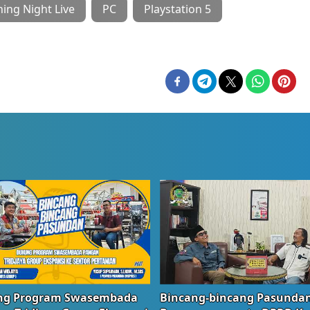
ng Night Live
PC
Playstation 5
g Program Swasembada
Bincang-bincang Pasundan