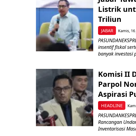
Listrik un
Triliun
JABAR
Kamis, 16 
PASUNDANEKSPRES
insentif fiskal s
banyak investasi 
Komisi II
Parpol No
Aspirasi P
HEADLINE
Kami
PASUNDANKESPRES
Rancangan Undan
Inventarisasi Mas