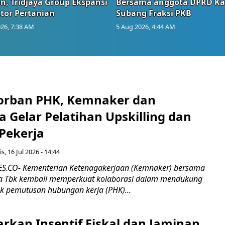
n, Tridjaya Group Ekspansi
Bersama anggota DPRD Ka
tor Pertanian
Subang Fraksi PKB
26, 7:38 AM
5 Aug 2026, 4:44 AM
orban PHK, Kemnaker dan
 Gelar Pelatihan Upskilling dan
 Pekerja
s, 16 Jul 2026 - 14:44
.CO- Kementerian Ketenagakerjaan (Kemnaker) bersama
 Tbk kembali memperkuat kolaborasi dalam mendukung
k pemutusan hubungan kerja (PHK)...
rkan Insentif Fiskal dan Jaminan