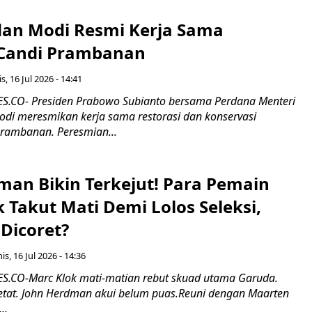
an Modi Resmi Kerja Sama
 Candi Prambanan
s, 16 Jul 2026 - 14:41
.CO- Presiden Prabowo Subianto bersama Perdana Menteri
odi meresmikan kerja sama restorasi dan konservasi
rambanan. Peresmian...
man Bikin Terkejut! Para Pemain
k Takut Mati Demi Lolos Seleksi,
Dicoret?
s, 16 Jul 2026 - 14:36
.CO-Marc Klok mati-matian rebut skuad utama Garuda.
 ketat. John Herdman akui belum puas.Reuni dengan Maarten
..