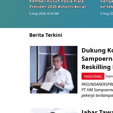
Kembali Rusuh Pasca Piala
Panga
Presiden 2026 #shorts #viral
ke Sek
5 Aug 2026, 8:16 AM
5 Aug 20
Berita Terkini
Dukung K
Sampoerna
Reskilling
NASIONAL
Kami
PASUNDANEKSPRES
PT HM Sampoerna
pekerja terdampa
Jabar Tawa