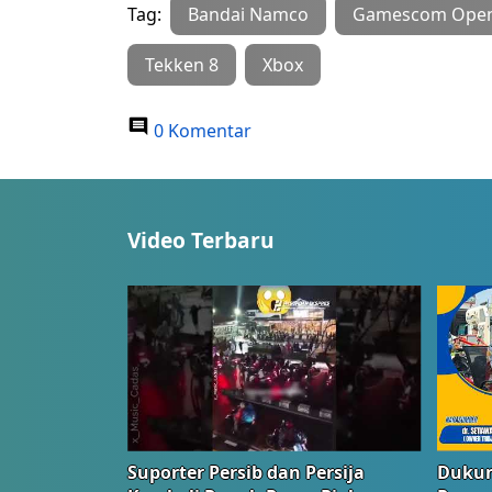
Tag:
Bandai Namco
Gamescom Openi
Tekken 8
Xbox
0 Komentar
Video Terbaru
Suporter Persib dan Persija
Dukun