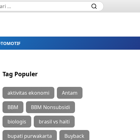
OTOMOTIF
Tag Populer
aktivitas ekonomi
Antam
BBM
BBM Nonsubsidi
biologis
brasil vs haiti
bupati purwakarta
Buyback