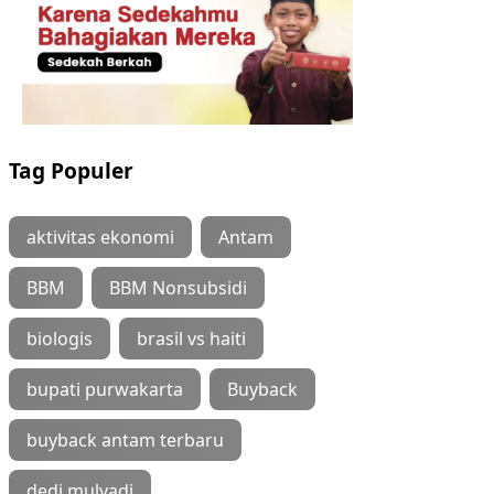
Tag Populer
aktivitas ekonomi
Antam
BBM
BBM Nonsubsidi
biologis
brasil vs haiti
bupati purwakarta
Buyback
buyback antam terbaru
dedi mulyadi