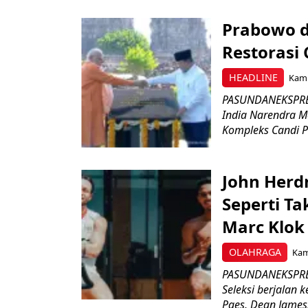
Prabowo d
Restorasi
HEADLINE
Kami
PASUNDANEKSPRES
India Narendra M
Kompleks Candi P
John Herd
Seperti Ta
Marc Klok 
OLAHRAGA
Kami
PASUNDANEKSPRES
Seleksi berjalan
Paes, Dean James.