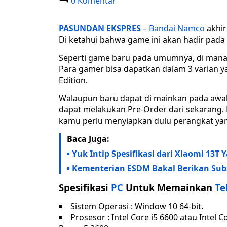
0 Komentar
PASUNDAN EKSPRES
–
Bandai Namco
akhir
Di ketahui bahwa game ini akan hadir pada
Seperti game baru pada umumnya, di man
Para gamer bisa dapatkan dalam 3 varian yak
Edition.
Walaupun baru dapat di mainkan pada awal b
dapat melakukan Pre-Order dari sekarang
kamu perlu menyiapkan dulu perangkat yan
Baca Juga:
Yuk Intip Spesifikasi dari Xiaomi 13T
Kementerian ESDM Bakal Berikan Subs
Spesifikasi
PC
Untuk Memainkan
Te
Sistem Operasi : Window 10 64-bit.
Prosesor : Intel Core i5 6600 atau Inte