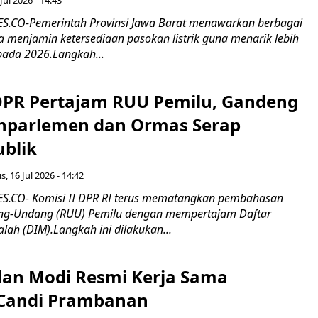
.CO-Pemerintah Provinsi Jawa Barat menawarkan berbagai
erta menjamin ketersediaan pasokan listrik guna menarik lebih
pada 2026.Langkah...
 DPR Pertajam RUU Pemilu, Gandeng
nparlemen dan Ormas Serap
ublik
s, 16 Jul 2026 - 14:42
.CO- Komisi II DPR RI terus mematangkan pembahasan
g-Undang (RUU) Pemilu dengan mempertajam Daftar
alah (DIM).Langkah ini dilakukan...
an Modi Resmi Kerja Sama
 Candi Prambanan