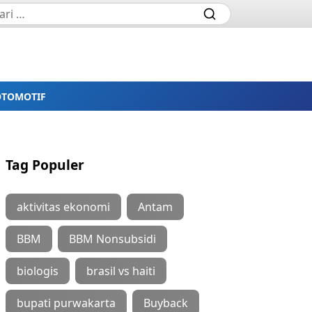
OTOMOTIF
Tag Populer
aktivitas ekonomi
Antam
BBM
BBM Nonsubsidi
biologis
brasil vs haiti
bupati purwakarta
Buyback