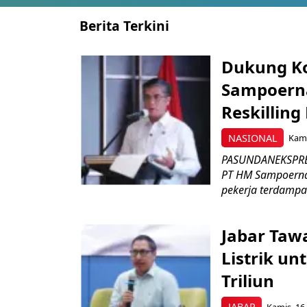
Berita Terkini
Dukung K
Sampoerna
Reskilling
NASIONAL
Kami
PASUNDANEKSPRES
PT HM Sampoerna
pekerja terdampa
Jabar Tawa
Listrik un
Triliun
JABAR
Kamis, 16 