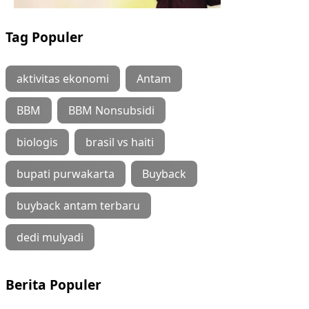
Tag Populer
aktivitas ekonomi
Antam
BBM
BBM Nonsubsidi
biologis
brasil vs haiti
bupati purwakarta
Buyback
buyback antam terbaru
dedi mulyadi
Berita Populer