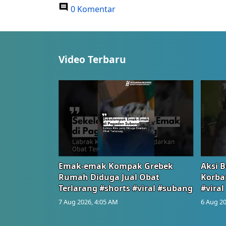
0 Komentar
Video Terbaru
Emak-emak Kompak Grebek
Aksi B
Rumah Diduga Jual Obat
Korba
Terlarang #shorts #viral #subang
#viral
7 Aug 2026, 4:05 AM
6 Aug 20