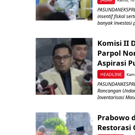
PASUNDANEKSPRES
insentif fiskal s
banyak investasi 
Komisi II
Parpol No
Aspirasi P
HEADLINE
Kami
PASUNDANKESPRES
Rancangan Undan
Inventarisasi Mas
Prabowo d
Restorasi