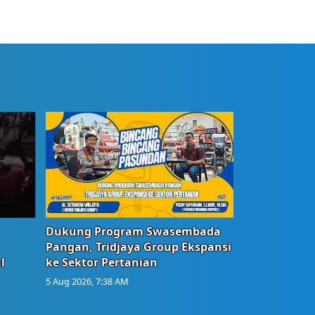
Dukung Program Swasembada
Pangan, Tridjaya Group Ekspansi
l
ke Sektor Pertanian
5 Aug 2026, 7:38 AM