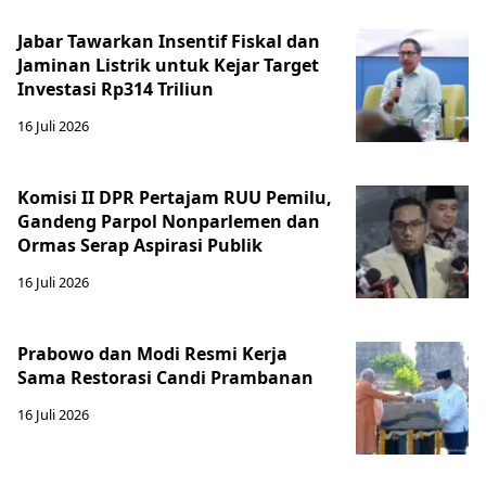
Jabar Tawarkan Insentif Fiskal dan
Jaminan Listrik untuk Kejar Target
Investasi Rp314 Triliun
16 Juli 2026
Komisi II DPR Pertajam RUU Pemilu,
Gandeng Parpol Nonparlemen dan
Ormas Serap Aspirasi Publik
16 Juli 2026
Prabowo dan Modi Resmi Kerja
Sama Restorasi Candi Prambanan
16 Juli 2026