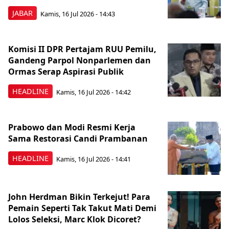
JABAR
Kamis, 16 Jul 2026 - 14:43
Komisi II DPR Pertajam RUU Pemilu,
Gandeng Parpol Nonparlemen dan
Ormas Serap Aspirasi Publik
HEADLINE
Kamis, 16 Jul 2026 - 14:42
Prabowo dan Modi Resmi Kerja
Sama Restorasi Candi Prambanan
HEADLINE
Kamis, 16 Jul 2026 - 14:41
John Herdman Bikin Terkejut! Para
Pemain Seperti Tak Takut Mati Demi
Lolos Seleksi, Marc Klok Dicoret?