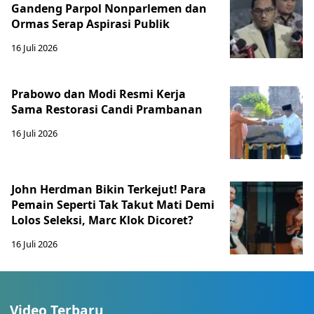
Gandeng Parpol Nonparlemen dan
Ormas Serap Aspirasi Publik
16 Juli 2026
Prabowo dan Modi Resmi Kerja
Sama Restorasi Candi Prambanan
16 Juli 2026
John Herdman Bikin Terkejut! Para
Pemain Seperti Tak Takut Mati Demi
Lolos Seleksi, Marc Klok Dicoret?
16 Juli 2026
Video Terbaru