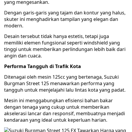
yang mengesankan.
Dengan garis-garis yang tajam dan kontur yang halus,
skuter ini menghadirkan tampilan yang elegan dan
modern.
Desain tersebut tidak hanya estetis, tetapi juga
memiliki elemen fungsional seperti windshield yang
tinggi untuk memberikan perlindungan lebih baik dari
angin dan cuaca.
Performa Tangguh di Trafik Kota
Ditenagai oleh mesin 125cc yang bertenaga, Suzuki
Burgman Street 125 menawarkan performa yang
tangguh untuk menjelajahi lalu lintas kota yang padat.
Mesin ini menggabungkan efisiensi bahan bakar
dengan tenaga yang cukup untuk memberikan
akselerasi lancar dan responsif, membuatnya menjadi
kendaraan yang ideal untuk keperluan harian.