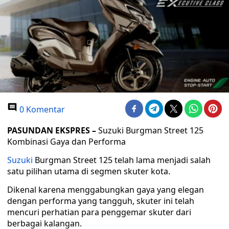
0 Komentar
PASUNDAN EKSPRES –
Suzuki Burgman Street 125
Kombinasi Gaya dan Performa
Suzuki
Burgman Street 125 telah lama menjadi salah
satu pilihan utama di segmen skuter kota.
Dikenal karena menggabungkan gaya yang elegan
dengan performa yang tangguh, skuter ini telah
mencuri perhatian para penggemar skuter dari
berbagai kalangan.