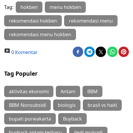
Tag:
hokben
menu hokben
rekomendasi hokben
rekomendasi menu
rekomendasi menu hokben
0 Komentar
Tag Populer
aktivitas ekonomi
Antam
BBM
BBM Nonsubsidi
biologis
brasil vs haiti
bupati purwakarta
Buyback
buyback antam terbaru
dedi mulyadi