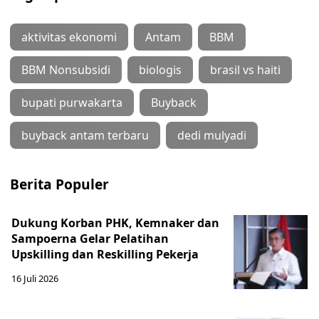
aktivitas ekonomi
Antam
BBM
BBM Nonsubsidi
biologis
brasil vs haiti
bupati purwakarta
Buyback
buyback antam terbaru
dedi mulyadi
Berita Populer
Dukung Korban PHK, Kemnaker dan
Sampoerna Gelar Pelatihan
Upskilling dan Reskilling Pekerja
16 Juli 2026