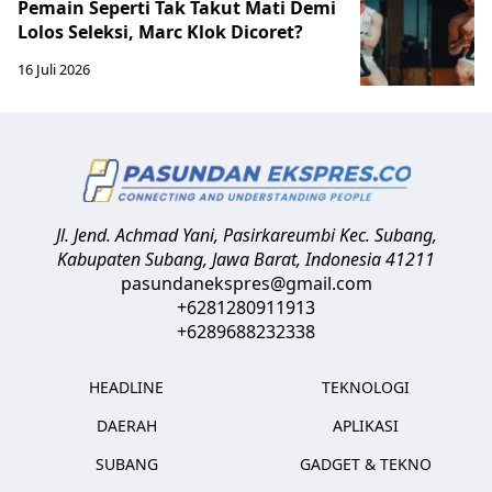
Pemain Seperti Tak Takut Mati Demi
Lolos Seleksi, Marc Klok Dicoret?
16 Juli 2026
Jl. Jend. Achmad Yani, Pasirkareumbi
Kec. Subang,
Kabupaten Subang, Jawa Barat
,
Indonesia
41211
pasundanekspres@gmail.com
+6281280911913
+6289688232338
HEADLINE
TEKNOLOGI
DAERAH
APLIKASI
SUBANG
GADGET & TEKNO