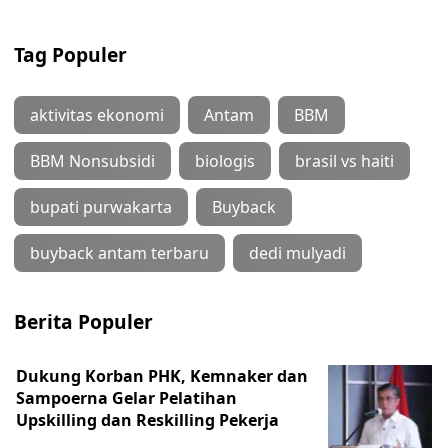
Tag Populer
aktivitas ekonomi
Antam
BBM
BBM Nonsubsidi
biologis
brasil vs haiti
bupati purwakarta
Buyback
buyback antam terbaru
dedi mulyadi
Berita Populer
Dukung Korban PHK, Kemnaker dan
Sampoerna Gelar Pelatihan
Upskilling dan Reskilling Pekerja