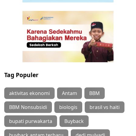
Tag Populer
aktivitas ekonomi
Antam
BBM
BBM Nonsubsidi
biologis
brasil vs haiti
bupati purwakarta
Buyback
buyback antam terbaru
dedi mulyadi