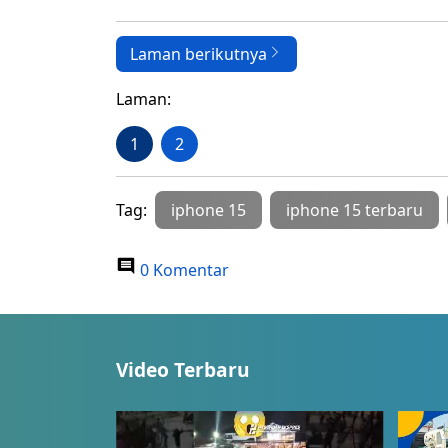
Laman berikutnya
Laman:
1
2
Tag:
iphone 15
iphone 15 terbaru
0 Komentar
Video Terbaru