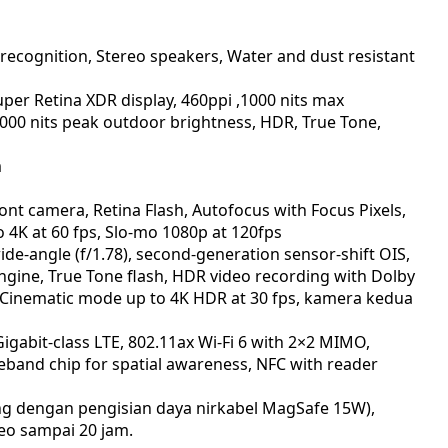
 recognition, Stereo speakers, Water and dust resistant
uper Retina XDR display, 460ppi ,1000 nits max
2000 nits peak outdoor brightness, HDR, True Tone,
m
nt camera, Retina Flash, Autofocus with Focus Pixels,
 4K at 60 fps, Slo‑mo 1080p at 120fps
-angle (f/1.78), second-generation sensor-shift OIS,
ngine, True Tone flash, HDR video recording with Dolby
s, Cinematic mode up to 4K HDR at 30 fps, kamera kedua
igabit-class LTE, 802.11ax Wi-Fi 6 with 2×2 MIMO,
eband chip for spatial awareness, NFC with reader
 ulang dengan pengisian daya nirkabel MagSafe 15W),
eo sampai 20 jam.