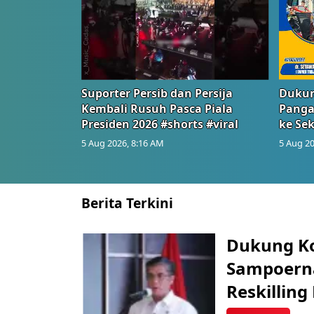
Suporter Persib dan Persija
Dukun
Kembali Rusuh Pasca Piala
Panga
Presiden 2026 #shorts #viral
ke Sek
5 Aug 2026, 8:16 AM
5 Aug 20
Berita Terkini
Dukung K
Sampoerna
Reskilling