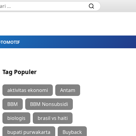
OTOMOTIF
Tag Populer
aktivitas ekonomi
Antam
BBM
BBM Nonsubsidi
biologis
brasil vs haiti
bupati purwakarta
Buyback