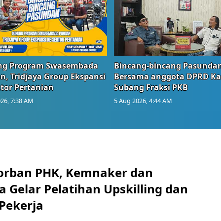
g Program Swasembada
Bincang-bincang Pasundan
n, Tridjaya Group Ekspansi
Bersama anggota DPRD Ka
tor Pertanian
Subang Fraksi PKB
26, 7:38 AM
5 Aug 2026, 4:44 AM
orban PHK, Kemnaker dan
 Gelar Pelatihan Upskilling dan
 Pekerja