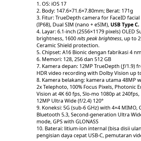
OS: iOS 17
Body: 147.6×71.6×7.80mm; Berat: 171g
Fitur: TrueDepth camera for FaceID facial
(IP68), Dual SIM (nano + eSIM),
USB Type C.
Layar: 6.1-inch (2556×1179 pixels) OLED S
brightness, 1600
nits peak brightness
, up to 
Ceramic Shield protection.
Chipset: A16 Bionic dengan fabrikasi 4 n
Memori: 128, 256 dan 512 GB
Kamera depan: 12MP TrueDepth (ƒ/1.9) fro
HDR video recording with Dolby Vision up to
Kamera belakang: kamera utama 48MP wide
2x Telephoto, 100% Focus Pixels, Photonic E
Vision at 4K 60 fps, Slo‑mo 1080p at 240fp
12MP Ultra Wide (f/2.4) 120°
Koneksi: 5G (sub‑6 GHz) with 4×4 MIMO, G
Bluetooth 5.3, Second-generation Ultra Wid
mode, GPS with GLONASS
Baterai: litium-ion internal (bisa disii
pengisian daya cepat USB-C, pemutaran vid