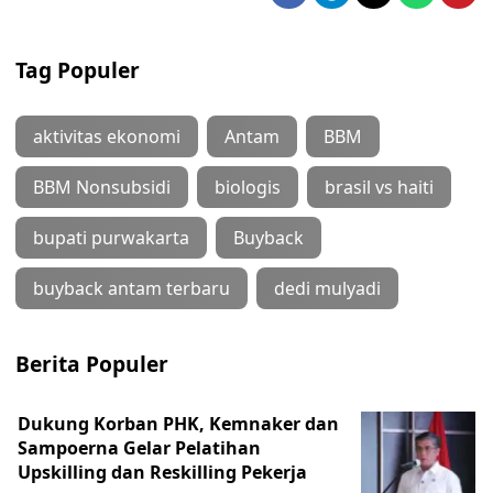
Tag Populer
aktivitas ekonomi
Antam
BBM
BBM Nonsubsidi
biologis
brasil vs haiti
bupati purwakarta
Buyback
buyback antam terbaru
dedi mulyadi
Berita Populer
Dukung Korban PHK, Kemnaker dan
Sampoerna Gelar Pelatihan
Upskilling dan Reskilling Pekerja