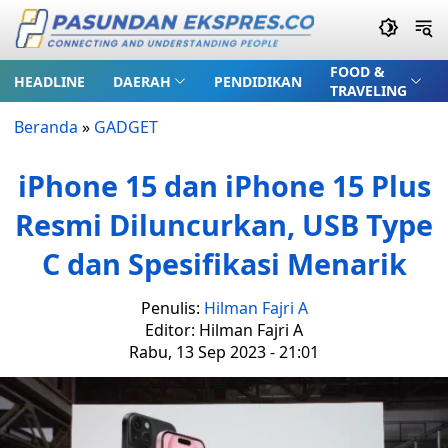
FOOD &
HEADLINE
DAERAH
PENDIDIKAN
TRAVELING
Beranda
»
GADGET
iPhone 15 dan iPhone 15 Plus
Resmi Diluncurkan, USB Type
C dan Spesifikasi Menarik
Penulis:
Hilman Fajri A
Editor: Hilman Fajri A
Rabu, 13 Sep 2023 - 21:01