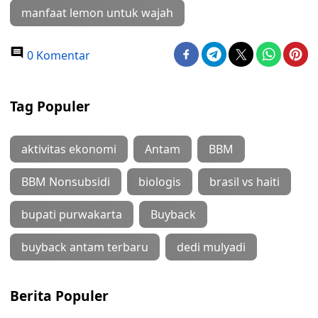
manfaat lemon untuk wajah
0 Komentar
Tag Populer
aktivitas ekonomi
Antam
BBM
BBM Nonsubsidi
biologis
brasil vs haiti
bupati purwakarta
Buyback
buyback antam terbaru
dedi mulyadi
Berita Populer