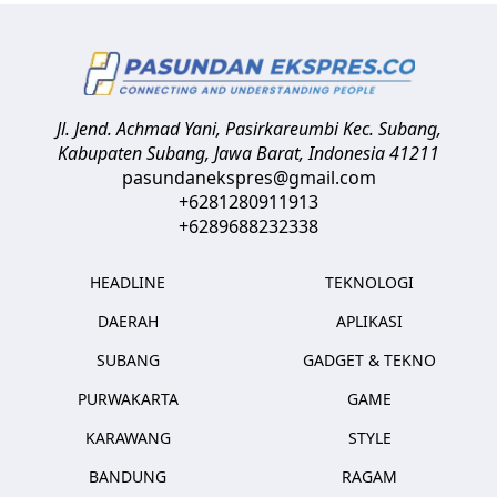
Jl. Jend. Achmad Yani, Pasirkareumbi
Kec. Subang,
Kabupaten Subang, Jawa Barat
,
Indonesia
41211
pasundanekspres@gmail.com
+6281280911913
+6289688232338
HEADLINE
TEKNOLOGI
DAERAH
APLIKASI
SUBANG
GADGET & TEKNO
PURWAKARTA
GAME
KARAWANG
STYLE
BANDUNG
RAGAM