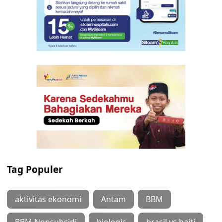
Tag Populer
aktivitas ekonomi
Antam
BBM
BBM Nonsubsidi
biologis
brasil vs haiti