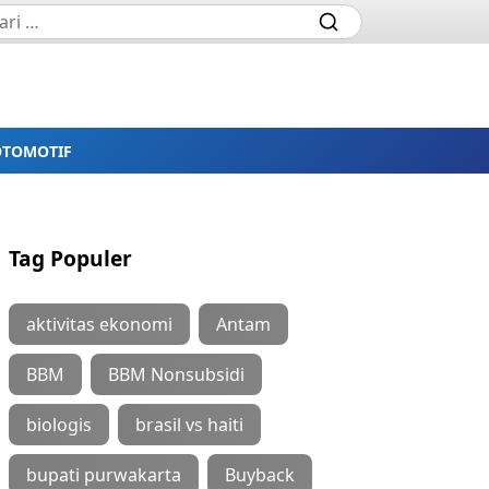
OTOMOTIF
Tag Populer
aktivitas ekonomi
Antam
BBM
BBM Nonsubsidi
biologis
brasil vs haiti
bupati purwakarta
Buyback