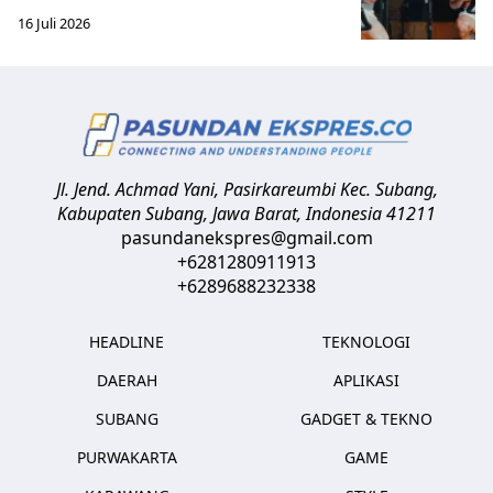
16 Juli 2026
Jl. Jend. Achmad Yani, Pasirkareumbi
Kec. Subang,
Kabupaten Subang, Jawa Barat
,
Indonesia
41211
pasundanekspres@gmail.com
+6281280911913
+6289688232338
HEADLINE
TEKNOLOGI
DAERAH
APLIKASI
SUBANG
GADGET & TEKNO
PURWAKARTA
GAME