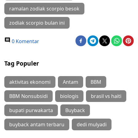
ramalan zodiak scorpio besok
zodiak scorpio bulan ini
0 Komentar
Tag Populer
aktivitas ekonomi
Antam
BBM
BBM Nonsubsidi
biologis
brasil vs haiti
bupati purwakarta
Buyback
buyback antam terbaru
dedi mulyadi