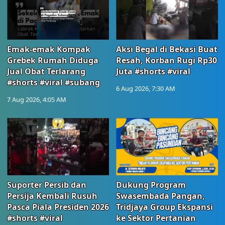
Emak-emak Kompak
Aksi Begal di Bekasi Buat
Grebek Rumah Diduga
Resah, Korban Rugi Rp30
Jual Obat Terlarang
Juta #shorts #viral
#shorts #viral #subang
6 Aug 2026, 7:30 AM
7 Aug 2026, 4:05 AM
Suporter Persib dan
Dukung Program
Persija Kembali Rusuh
Swasembada Pangan,
Pasca Piala Presiden 2026
Tridjaya Group Ekspansi
#shorts #viral
ke Sektor Pertanian