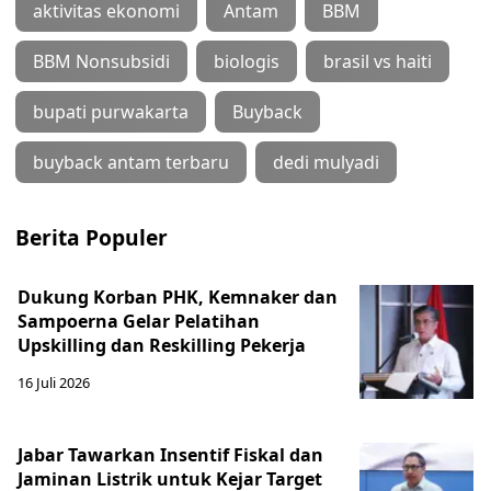
aktivitas ekonomi
Antam
BBM
BBM Nonsubsidi
biologis
brasil vs haiti
bupati purwakarta
Buyback
buyback antam terbaru
dedi mulyadi
Berita Populer
Dukung Korban PHK, Kemnaker dan
Sampoerna Gelar Pelatihan
Upskilling dan Reskilling Pekerja
16 Juli 2026
Jabar Tawarkan Insentif Fiskal dan
Jaminan Listrik untuk Kejar Target