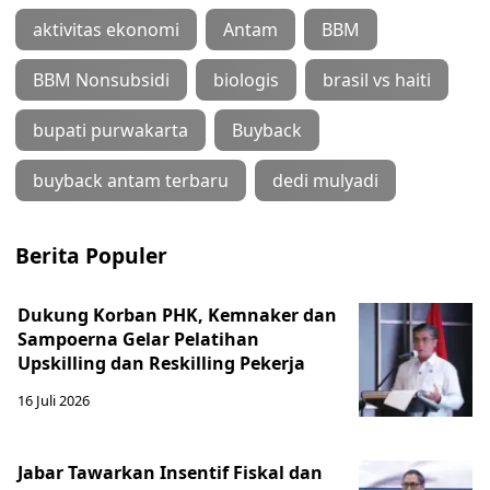
aktivitas ekonomi
Antam
BBM
BBM Nonsubsidi
biologis
brasil vs haiti
bupati purwakarta
Buyback
buyback antam terbaru
dedi mulyadi
Berita Populer
Dukung Korban PHK, Kemnaker dan
Sampoerna Gelar Pelatihan
Upskilling dan Reskilling Pekerja
16 Juli 2026
Jabar Tawarkan Insentif Fiskal dan