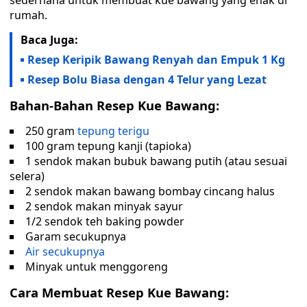
sederhana untuk membuat kue bawang yang enak di
rumah.
Baca Juga:
Resep Keripik Bawang Renyah dan Empuk 1 Kg
Resep Bolu Biasa dengan 4 Telur yang Lezat
Bahan-Bahan Resep Kue Bawang:
250 gram
tepung terigu
100 gram tepung kanji (tapioka)
1 sendok makan bubuk bawang putih (atau sesuai
selera)
2 sendok makan bawang bombay cincang halus
2 sendok makan minyak sayur
1/2 sendok teh baking powder
Garam secukupnya
Air secukupnya
Minyak untuk menggoreng
Cara Membuat Resep Kue Bawang: