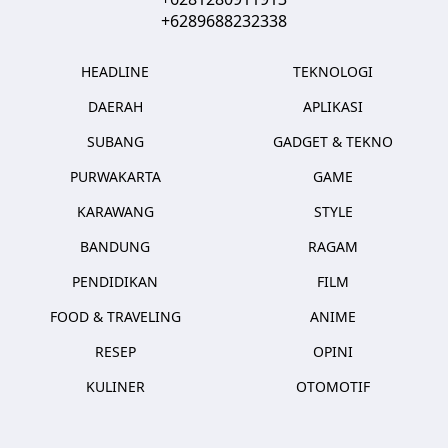
+6289688232338
HEADLINE
TEKNOLOGI
DAERAH
APLIKASI
SUBANG
GADGET & TEKNO
PURWAKARTA
GAME
KARAWANG
STYLE
BANDUNG
RAGAM
PENDIDIKAN
FILM
FOOD & TRAVELING
ANIME
RESEP
OPINI
KULINER
OTOMOTIF