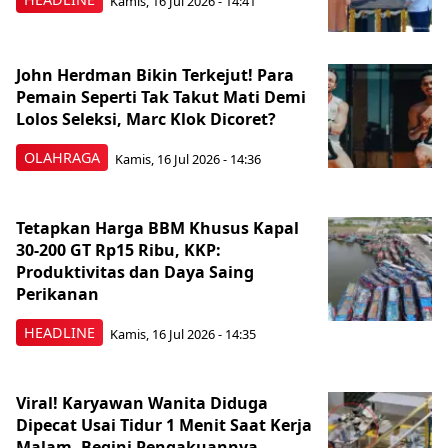
Kamis, 16 Jul 2026 - 14:41
John Herdman Bikin Terkejut! Para
Pemain Seperti Tak Takut Mati Demi
Lolos Seleksi, Marc Klok Dicoret?
OLAHRAGA
Kamis, 16 Jul 2026 - 14:36
Tetapkan Harga BBM Khusus Kapal
30-200 GT Rp15 Ribu, KKP:
Produktivitas dan Daya Saing
Perikanan
HEADLINE
Kamis, 16 Jul 2026 - 14:35
Viral! Karyawan Wanita Diduga
Dipecat Usai Tidur 1 Menit Saat Kerja
Malam, Begini Pengakuannya