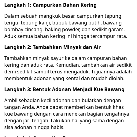
Langkah 1: Campurkan Bahan Kering
Dalam sebuah mangkuk besar, campurkan tepung
terigu, tepung kanji, bubuk bawang putih, bawang
bombay cincang, baking powder, dan sedikit garam.
Aduk semua bahan kering ini hingga tercampur rata.
Langkah 2: Tambahkan Minyak dan Air
Tambahkan minyak sayur ke dalam campuran bahan
kering dan aduk rata. Kemudian, tambahkan air sedikit
demi sedikit sambil terus mengaduk. Tujuannya adalah
membentuk adonan yang kental dan mudah diolah.
Langkah 3: Bentuk Adonan Menjadi Kue Bawang
Ambil sebagian kecil adonan dan bulatkan dengan
tangan Anda. Anda dapat memberikan bentuk khas
kue bawang dengan cara menekan bagian tengahnya
dengan jari tengah. Lakukan hal yang sama dengan
sisa adonan hingga habis.