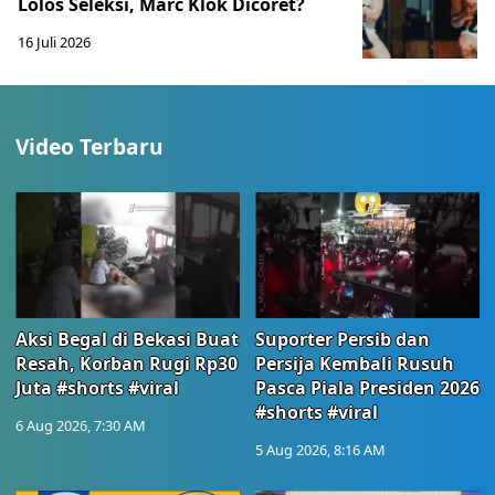
Lolos Seleksi, Marc Klok Dicoret?
16 Juli 2026
Video Terbaru
Aksi Begal di Bekasi Buat
Suporter Persib dan
Resah, Korban Rugi Rp30
Persija Kembali Rusuh
Juta #shorts #viral
Pasca Piala Presiden 2026
#shorts #viral
6 Aug 2026, 7:30 AM
5 Aug 2026, 8:16 AM