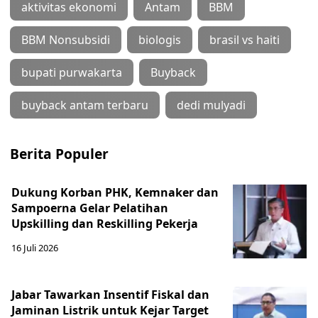
aktivitas ekonomi
Antam
BBM
BBM Nonsubsidi
biologis
brasil vs haiti
bupati purwakarta
Buyback
buyback antam terbaru
dedi mulyadi
Berita Populer
Dukung Korban PHK, Kemnaker dan
Sampoerna Gelar Pelatihan
Upskilling dan Reskilling Pekerja
16 Juli 2026
Jabar Tawarkan Insentif Fiskal dan
Jaminan Listrik untuk Kejar Target