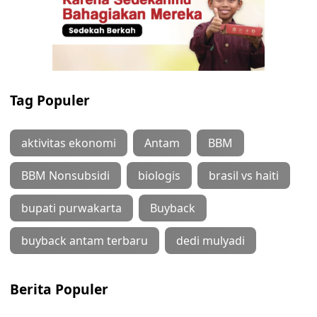
Tag Populer
aktivitas ekonomi
Antam
BBM
BBM Nonsubsidi
biologis
brasil vs haiti
bupati purwakarta
Buyback
buyback antam terbaru
dedi mulyadi
Berita Populer