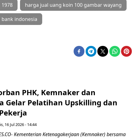
n 1978
harga jual uang koin 100 gambar wayang
i bank indonesia
orban PHK, Kemnaker dan
 Gelar Pelatihan Upskilling dan
 Pekerja
s, 16 Jul 2026 - 14:44
.CO- Kementerian Ketenagakerjaan (Kemnaker) bersama