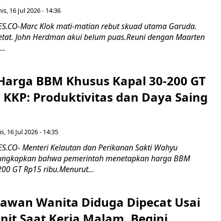
s, 16 Jul 2026 - 14:36
.CO-Marc Klok mati-matian rebut skuad utama Garuda.
 ketat. John Herdman akui belum puas.Reuni dengan Maarten
..
Harga BBM Khusus Kapal 30-200 GT
 KKP: Produktivitas dan Daya Saing
s, 16 Jul 2026 - 14:35
.CO- Menteri Kelautan dan Perikanan Sakti Wahyu
ungkapkan bahwa pemerintah menetapkan harga BBM
00 GT Rp15 ribu.Menurut...
ryawan Wanita Diduga Dipecat Usai
nit Saat Kerja Malam, Begini