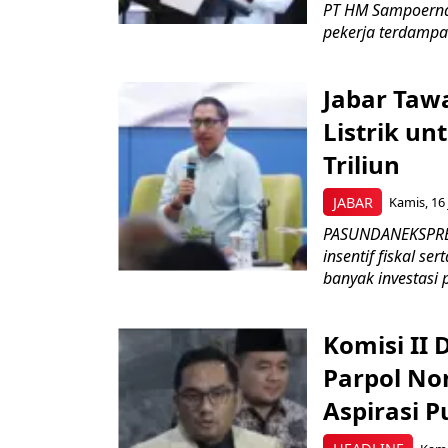
PT HM Sampoerna
pekerja terdampa
Jabar Tawa
Listrik un
Triliun
JABAR
Kamis, 16 
PASUNDANEKSPRES
insentif fiskal s
banyak investasi 
Komisi II
Parpol No
Aspirasi P