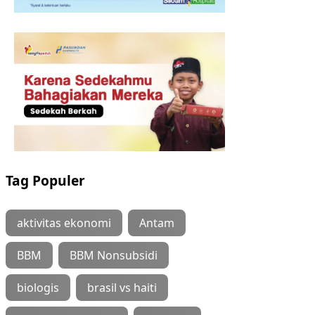
Tag Populer
aktivitas ekonomi
Antam
BBM
BBM Nonsubsidi
biologis
brasil vs haiti