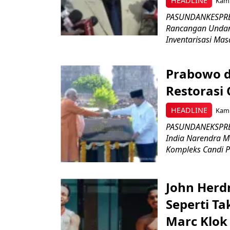
HEADLINE
Kami
PASUNDANKESPRES
Rancangan Undan
Inventarisasi Mas
Prabowo d
Restorasi
HEADLINE
Kami
PASUNDANEKSPRES
India Narendra M
Kompleks Candi P
John Herd
Seperti Ta
Marc Klok 