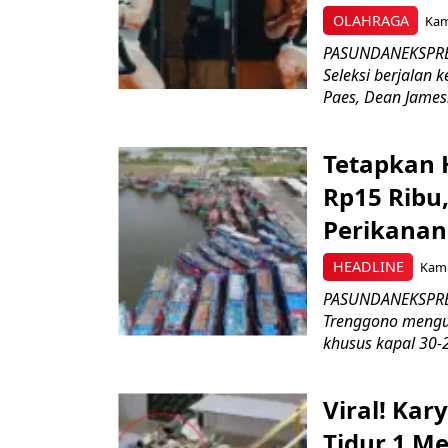
OLAHRAGA
Kami
PASUNDANEKSPRES
Seleksi berjalan
Paes, Dean James.
Tetapkan 
Rp15 Ribu,
Perikanan
HEADLINE
Kami
PASUNDANEKSPRES
Trenggono meng
khusus kapal 30-2
Viral! Ka
Tidur 1 Me