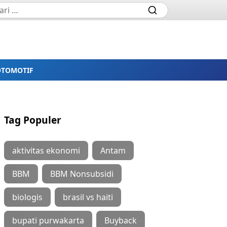
OTOMOTIF
Tag Populer
aktivitas ekonomi
Antam
BBM
BBM Nonsubsidi
biologis
brasil vs haiti
bupati purwakarta
Buyback