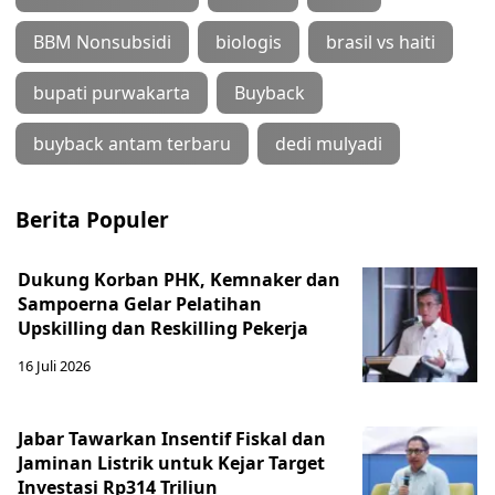
BBM Nonsubsidi
biologis
brasil vs haiti
bupati purwakarta
Buyback
buyback antam terbaru
dedi mulyadi
Berita Populer
Dukung Korban PHK, Kemnaker dan
Sampoerna Gelar Pelatihan
Upskilling dan Reskilling Pekerja
16 Juli 2026
Jabar Tawarkan Insentif Fiskal dan
Jaminan Listrik untuk Kejar Target
Investasi Rp314 Triliun