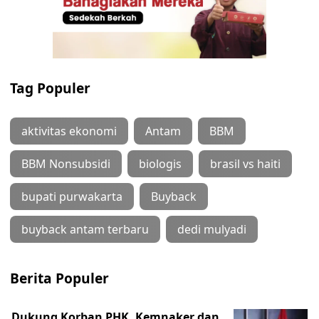
Tag Populer
aktivitas ekonomi
Antam
BBM
BBM Nonsubsidi
biologis
brasil vs haiti
bupati purwakarta
Buyback
buyback antam terbaru
dedi mulyadi
Berita Populer
Dukung Korban PHK, Kemnaker dan