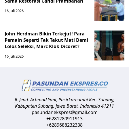
Sama Restorasi Candi Prambanan
16 Juli 2026
John Herdman Bikin Terkejut! Para
Pemain Seperti Tak Takut Mati Demi
Lolos Seleksi, Marc Klok Dicoret?
16 Juli 2026
Jl. Jend. Achmad Yani, Pasirkareumbi
Kec. Subang,
Kabupaten Subang, Jawa Barat
,
Indonesia
41211
pasundanekspres@gmail.com
+6281280911913
+6289688232338