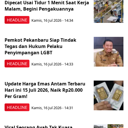
Dipecat Usai Tidur 1 Menit Saat Kerja
Malam, Begini Pengakuannya
HEADLINE
Kamis, 16 Jul 2026 - 14:34
Pemkot Pekanbaru Siap Tindak
Tegas dan Hukum Pelaku
Penyimpangan LGBT
HEADLINE
Kamis, 16 Jul 2026 - 14:33
Update Harga Emas Antam Terbaru
Hari ini 15 Juli 2026, Naik Rp20.000
Per Gram!
HEADLINE
Kamis, 16 Jul 2026 - 14:31
Viral Seorang Ayah Tak Kuasa