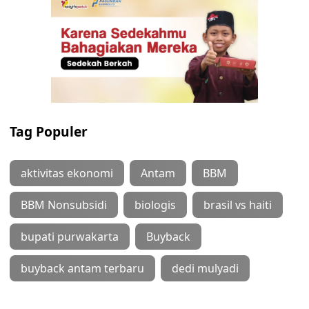
Tag Populer
aktivitas ekonomi
Antam
BBM
BBM Nonsubsidi
biologis
brasil vs haiti
bupati purwakarta
Buyback
buyback antam terbaru
dedi mulyadi