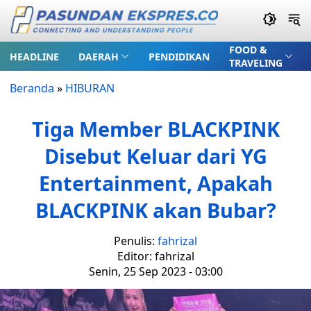
FOOD &
HEADLINE
DAERAH
PENDIDIKAN
TRAVELING
Beranda
»
HIBURAN
Tiga Member BLACKPINK
Disebut Keluar dari YG
Entertainment, Apakah
BLACKPINK akan Bubar?
Penulis:
fahrizal
Editor: fahrizal
Senin, 25 Sep 2023 - 03:00