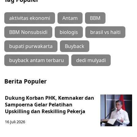
aktivitas ekonomi
Antam
BBM
BBM Nonsubsidi
biologis
brasil vs haiti
bupati purwakarta
Buyback
buyback antam terbaru
dedi mulyadi
Berita Populer
Dukung Korban PHK, Kemnaker dan
Sampoerna Gelar Pelatihan
Upskilling dan Reskilling Pekerja
16 Juli 2026