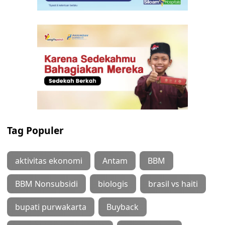
Tag Populer
aktivitas ekonomi
Antam
BBM
BBM Nonsubsidi
biologis
brasil vs haiti
bupati purwakarta
Buyback