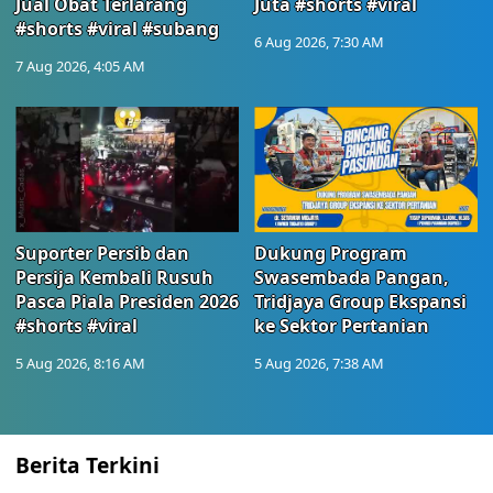
Jual Obat Terlarang
Juta #shorts #viral
#shorts #viral #subang
6 Aug 2026, 7:30 AM
7 Aug 2026, 4:05 AM
Suporter Persib dan
Dukung Program
Persija Kembali Rusuh
Swasembada Pangan,
Pasca Piala Presiden 2026
Tridjaya Group Ekspansi
#shorts #viral
ke Sektor Pertanian
5 Aug 2026, 8:16 AM
5 Aug 2026, 7:38 AM
Berita Terkini