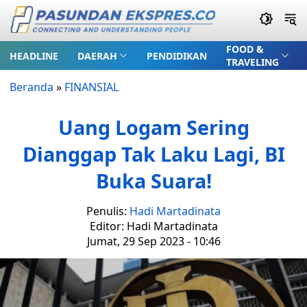
FOOD &
HEADLINE
DAERAH
PENDIDIKAN
TRAVELING
Beranda
»
FINANSIAL
Uang Logam Sering
Dianggap Tak Laku Lagi, BI
Buka Suara!
Penulis:
Hadi Martadinata
Editor: Hadi Martadinata
Jumat, 29 Sep 2023 - 10:46