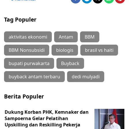
Tag Populer
aktivitas ekonomi
Antam
BBM
BBM Nonsubsidi
biologis
brasil vs haiti
bupati purwakarta
Buyback
buyback antam terbaru
dedi mulyadi
Berita Populer
Dukung Korban PHK, Kemnaker dan
Sampoerna Gelar Pelatihan
Upskilling dan Reskilling Pekerja