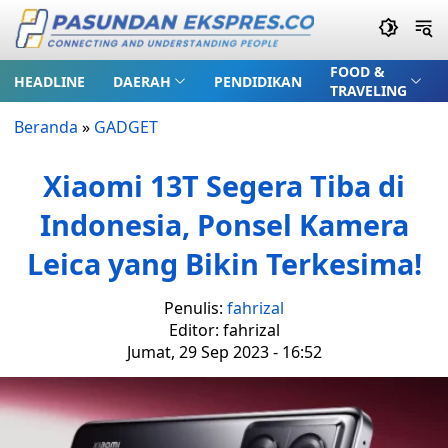
FOOD &
HEADLINE
DAERAH
PENDIDIKAN
TRAVELING
Beranda
»
GADGET
Xiaomi 13T Segera Tiba di
Indonesia, Ponsel Kamera
Leica yang Bikin Terkesima!
Penulis:
fahrizal
Editor: fahrizal
Jumat, 29 Sep 2023 - 16:52