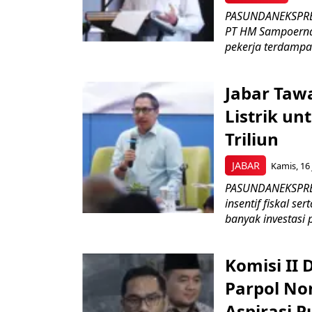
PASUNDANEKSPRES
PT HM Sampoerna
pekerja terdampa
Jabar Tawa
Listrik un
Triliun
JABAR
Kamis, 16 
PASUNDANEKSPRES
insentif fiskal s
banyak investasi 
Komisi II
Parpol No
Aspirasi P