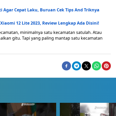
i Agar Cepat Laku, Buruan Cek Tips And Triknya
iaomi 12 Lite 2023, Review Lengkap Ada Disini!
 kecamatan, minimalnya satu kecamatan satulah. Atau
salkan gitu. Tapi yang paling mantap satu kecamatan