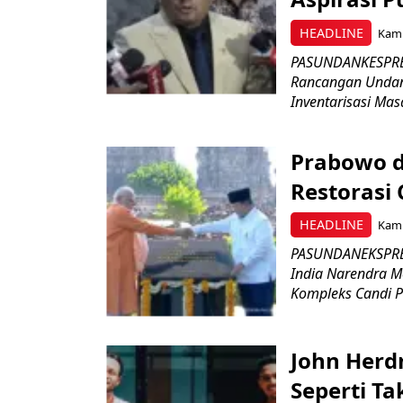
HEADLINE
Kami
PASUNDANKESPRES
Rancangan Undan
Inventarisasi Mas
Prabowo d
Restorasi
HEADLINE
Kami
PASUNDANEKSPRES
India Narendra M
Kompleks Candi P
John Herd
Seperti Ta