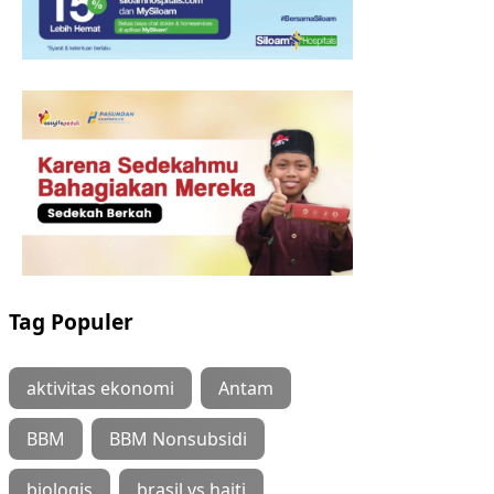
Tag Populer
aktivitas ekonomi
Antam
BBM
BBM Nonsubsidi
biologis
brasil vs haiti