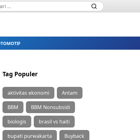
OTOMOTIF
Tag Populer
aktivitas ekonomi
Antam
BBM
BBM Nonsubsidi
biologis
brasil vs haiti
bupati purwakarta
Buyback