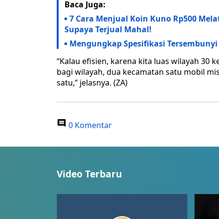
Baca Juga:
7 Cara Menjual Koin Kuno Rp500 Melat
Supaya Terjual Mahal!
Mengungkap Spesifikasi Tersembunyi X
“Kalau efisien, karena kita luas wilayah 30
bagi wilayah, dua kecamatan satu mobil mi
satu,” jelasnya. (ZA)
0 Komentar
Video Terbaru