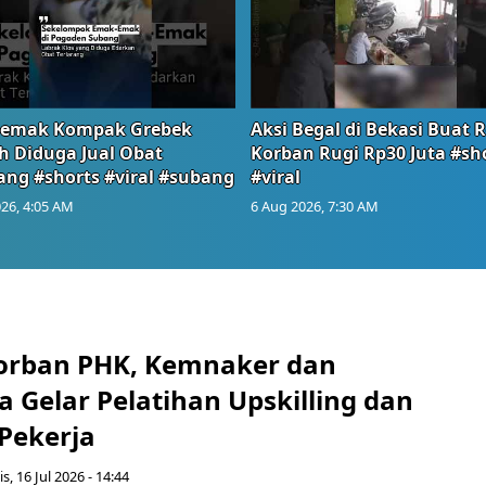
emak Kompak Grebek
Aksi Begal di Bekasi Buat 
 Diduga Jual Obat
Korban Rugi Rp30 Juta #sh
ang #shorts #viral #subang
#viral
26, 4:05 AM
6 Aug 2026, 7:30 AM
orban PHK, Kemnaker dan
 Gelar Pelatihan Upskilling dan
 Pekerja
s, 16 Jul 2026 - 14:44