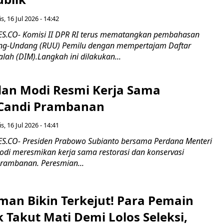
s, 16 Jul 2026 - 14:42
.CO- Komisi II DPR RI terus mematangkan pembahasan
g-Undang (RUU) Pemilu dengan mempertajam Daftar
alah (DIM).Langkah ini dilakukan...
an Modi Resmi Kerja Sama
 Candi Prambanan
s, 16 Jul 2026 - 14:41
.CO- Presiden Prabowo Subianto bersama Perdana Menteri
odi meresmikan kerja sama restorasi dan konservasi
rambanan. Peresmian...
man Bikin Terkejut! Para Pemain
k Takut Mati Demi Lolos Seleksi,