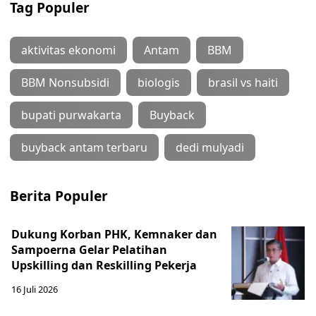
Tag Populer
aktivitas ekonomi
Antam
BBM
BBM Nonsubsidi
biologis
brasil vs haiti
bupati purwakarta
Buyback
buyback antam terbaru
dedi mulyadi
Berita Populer
Dukung Korban PHK, Kemnaker dan
Sampoerna Gelar Pelatihan
Upskilling dan Reskilling Pekerja
16 Juli 2026