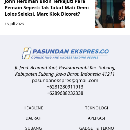
John Herdman Bikin Terkejut! Para
Pemain Seperti Tak Takut Mati Demi
Lolos Seleksi, Marc Klok Dicoret?
16 Juli 2026
Jl. Jend. Achmad Yani, Pasirkareumbi
Kec. Subang,
Kabupaten Subang, Jawa Barat
,
Indonesia
41211
pasundanekspres@gmail.com
+6281280911913
+6289688232338
HEADLINE
TEKNOLOGI
DAERAH
APLIKASI
SUBANG
GADGET & TEKNO